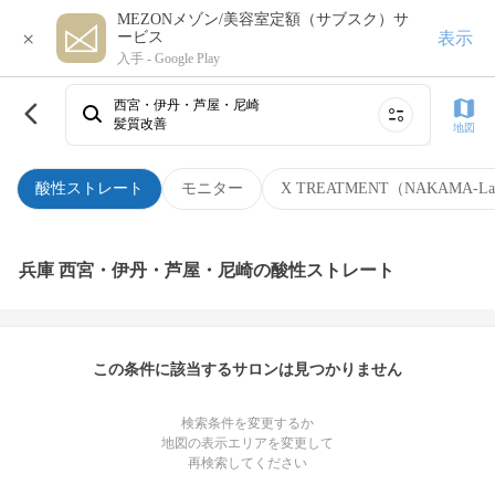
MEZONメゾン/美容室定額（サブスク）サ
×
表示
ービス
入手 -
Google Play
西宮・伊丹・芦屋・尼崎
髪質改善
地図
酸性ストレート
モニター
X TREATMENT（NAKAMA-L
兵庫 西宮・伊丹・芦屋・尼崎の酸性ストレート
この条件に該当するサロンは見つかりません
検索条件を変更するか
地図の表示エリアを変更して
再検索してください