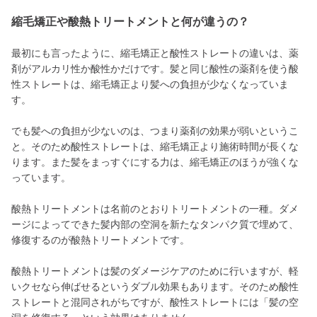
縮毛矯正や酸熱トリートメントと何が違うの？
最初にも言ったように、縮毛矯正と酸性ストレートの違いは、薬
剤がアルカリ性か酸性かだけです。髪と同じ酸性の薬剤を使う酸
性ストレートは、縮毛矯正より髪への負担が少なくなっていま
す。
でも髪への負担が少ないのは、つまり薬剤の効果が弱いというこ
と。そのため酸性ストレートは、縮毛矯正より施術時間が長くな
ります。また髪をまっすぐにする力は、縮毛矯正のほうが強くな
っています。
酸熱トリートメントは名前のとおりトリートメントの一種。ダメ
ージによってできた髪内部の空洞を新たなタンパク質で埋めて、
修復するのが酸熱トリートメントです。
酸熱トリートメントは髪のダメージケアのために行いますが、軽
いクセなら伸ばせるというダブル効果もあります。そのため酸性
ストレートと混同されがちですが、酸性ストレートには「髪の空