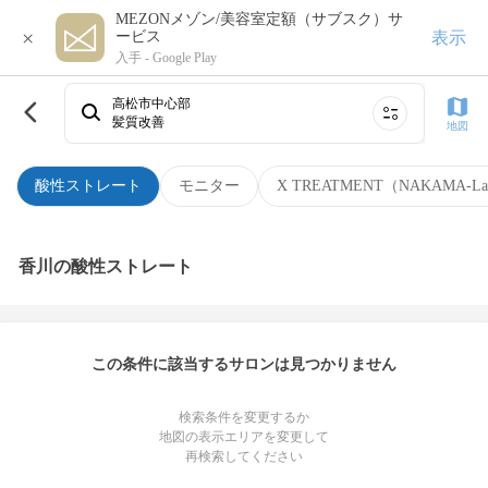
MEZONメゾン/美容室定額（サブスク）サ
×
表示
ービス
入手 -
Google Play
高松市中心部
髪質改善
地図
酸性ストレート
モニター
X TREATMENT（NAKAMA-L
香川の酸性ストレート
この条件に該当するサロンは見つかりません
検索条件を変更するか
地図の表示エリアを変更して
再検索してください