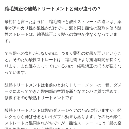
縮毛矯正や酸熱トリートメントと何が違うの？
最初にも言ったように、縮毛矯正と酸性ストレートの違いは、薬
剤がアルカリ性か酸性かだけです。髪と同じ酸性の薬剤を使う酸
性ストレートは、縮毛矯正より髪への負担が少なくなっていま
す。
でも髪への負担が少ないのは、つまり薬剤の効果が弱いというこ
と。そのため酸性ストレートは、縮毛矯正より施術時間が長くな
ります。また髪をまっすぐにする力は、縮毛矯正のほうが強くな
っています。
酸熱トリートメントは名前のとおりトリートメントの一種。ダメ
ージによってできた髪内部の空洞を新たなタンパク質で埋めて、
修復するのが酸熱トリートメントです。
酸熱トリートメントは髪のダメージケアのために行いますが、軽
いクセなら伸ばせるというダブル効果もあります。そのため酸性
ストレートと混同されがちですが、酸性ストレートには「髪の空