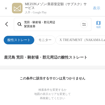
MEZONメゾン/美容室定額（サブスク）サ
×
表示
ービス
入手 -
Google Play
荒田・騎射場・郡元周辺
髪質改善
地図
酸性ストレート
モニター
X TREATMENT（NAKAMA-L
鹿児島 荒田・騎射場・郡元周辺の酸性ストレート
この条件に該当するサロンは見つかりません
検索条件を変更するか
地図の表示エリアを変更して
再検索してください