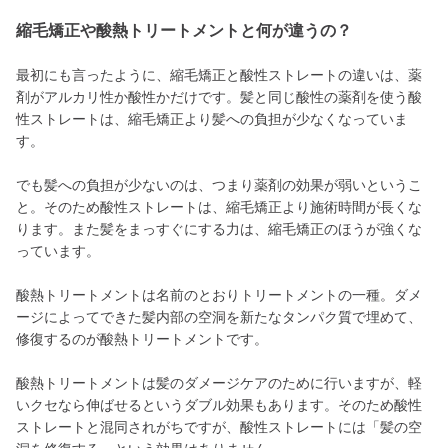
縮毛矯正や酸熱トリートメントと何が違うの？
最初にも言ったように、縮毛矯正と酸性ストレートの違いは、薬
剤がアルカリ性か酸性かだけです。髪と同じ酸性の薬剤を使う酸
性ストレートは、縮毛矯正より髪への負担が少なくなっていま
す。
でも髪への負担が少ないのは、つまり薬剤の効果が弱いというこ
と。そのため酸性ストレートは、縮毛矯正より施術時間が長くな
ります。また髪をまっすぐにする力は、縮毛矯正のほうが強くな
っています。
酸熱トリートメントは名前のとおりトリートメントの一種。ダメ
ージによってできた髪内部の空洞を新たなタンパク質で埋めて、
修復するのが酸熱トリートメントです。
酸熱トリートメントは髪のダメージケアのために行いますが、軽
いクセなら伸ばせるというダブル効果もあります。そのため酸性
ストレートと混同されがちですが、酸性ストレートには「髪の空