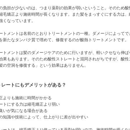
の負担が少ないのは、つまり薬剤の効果が弱いということ。そのため酸
縮毛矯正より施術時間が長くなります。また髪をまっすぐにする力は、
強くなっています。
ートメントは名前のとおりトリートメントの一種。ダメージによってで
を新たなタンパク質で埋めて、修復するのが酸熱トリートメントです。
ートメントは髪のダメージケアのために行いますが、軽いクセなら伸ば
効果もあります。そのため酸性ストレートと混同されがちですが、酸性
髪の空洞を修復する」という効果はありません。
トレートにもデメリットがある？
正よりも施術に時間がかかる
ートにする力は縮毛矯正より弱い
臭いが気になる場合がある
の知識や技術によって、仕上がりに差が出やすい
レートは、縮毛矯正より使っている薬剤が弱いので、施術時間が長くな