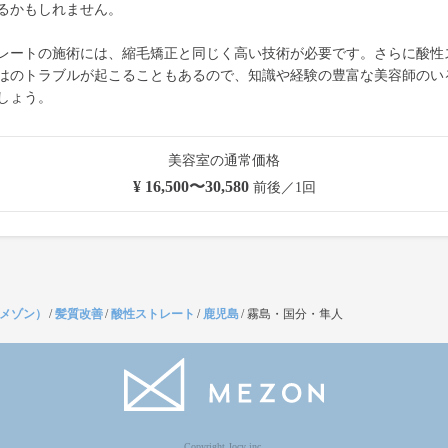
るかもしれません。
レートの施術には、縮毛矯正と同じく高い技術が必要です。さらに酸性
はのトラブルが起こることもあるので、知識や経験の豊富な美容師のい
しょう。
美容室の通常価格
¥ 16,500〜30,580
前後／1回
（メゾン）
/
髪質改善
/
酸性ストレート
/
鹿児島
/
霧島・国分・隼人
Copyright Jocy inc.