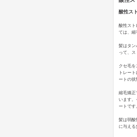
酸性ス
酸性ス
酸性スト
ては、縮
髪はタン
って、ス
クセ毛を
トレート
ートの状
縮毛矯正
います。
ートです
髪は弱酸
に与える