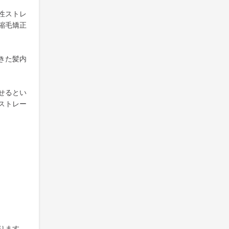
性ストレ
縮毛矯正
きた髪内
せるとい
ストレー
ります。