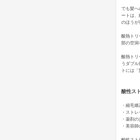
でも髪へ
ートは、
のほうが
酸熱トリ
部の空洞
酸熱トリ
うダブル
トには「
酸性ス
・縮毛矯
・ストレ
・薬剤の
・美容師
酸性スト