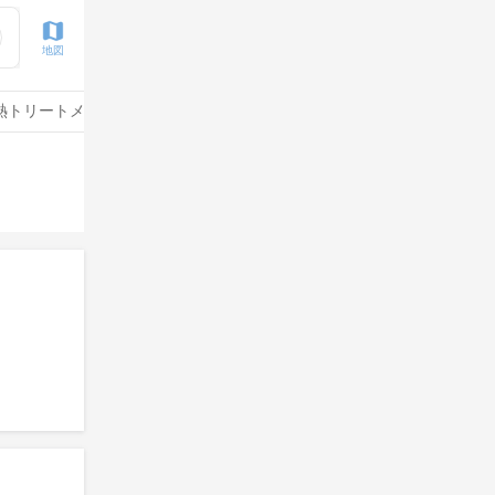
地図
熱トリートメント
水素トリートメント
サイエンスアクア