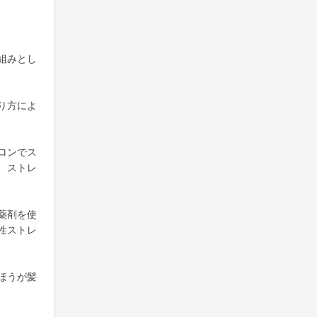
組みとし
り方によ
ロンでス
、ストレ
薬剤を使
性ストレ
ほうが髪