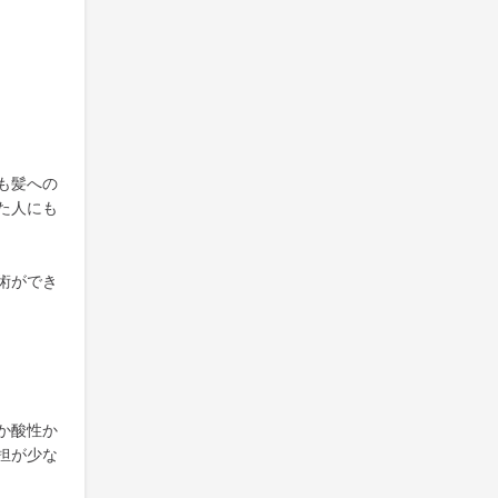
も髪への
た人にも
術ができ
か酸性か
担が少な