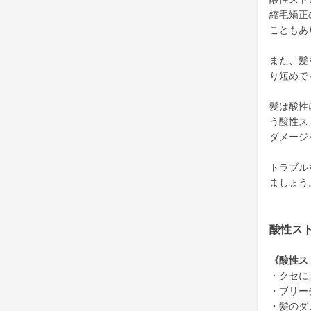
縮毛矯正
こともあ
また、髪
り短めで
髪は酸性
う酸性ス
ダメージ
トラブル
ましょう
酸性ス
《酸性ス
・クセに
・ブリー
・髪のダ