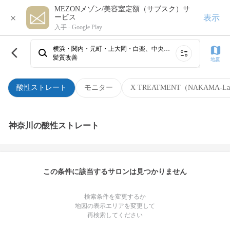
MEZONメゾン/美容室定額（サブスク）サ
×
表示
ービス
入手 -
Google Play
横浜・関内・元町・上大岡・白楽、中央林間・相模大野、新横浜、藤沢、センター南・二俣川・戸塚・杉田・金沢文庫、川崎・鶴見、溝の口・たまプラーザ・青葉台・あざみ野、武蔵小杉・日吉・綱島・大倉山・菊名、子安・生麦、本厚木・海老名～小田急相模原⋯
髪質改善
地図
酸性ストレート
モニター
X TREATMENT（NAKAMA-L
神奈川の酸性ストレート
この条件に該当するサロンは見つかりません
検索条件を変更するか
地図の表示エリアを変更して
再検索してください