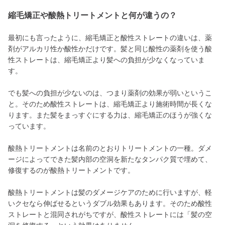
縮毛矯正や酸熱トリートメントと何が違うの？
最初にも言ったように、縮毛矯正と酸性ストレートの違いは、薬
剤がアルカリ性か酸性かだけです。髪と同じ酸性の薬剤を使う酸
性ストレートは、縮毛矯正より髪への負担が少なくなっていま
す。
でも髪への負担が少ないのは、つまり薬剤の効果が弱いというこ
と。そのため酸性ストレートは、縮毛矯正より施術時間が長くな
ります。また髪をまっすぐにする力は、縮毛矯正のほうが強くな
っています。
酸熱トリートメントは名前のとおりトリートメントの一種。ダメ
ージによってできた髪内部の空洞を新たなタンパク質で埋めて、
修復するのが酸熱トリートメントです。
酸熱トリートメントは髪のダメージケアのために行いますが、軽
いクセなら伸ばせるというダブル効果もあります。そのため酸性
ストレートと混同されがちですが、酸性ストレートには「髪の空