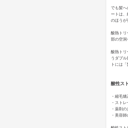
でも髪へ
ートは、
のほうが
酸熱トリ
部の空洞
酸熱トリ
うダブル
トには「
酸性ス
・縮毛矯
・ストレ
・薬剤の
・美容師
酸性スト