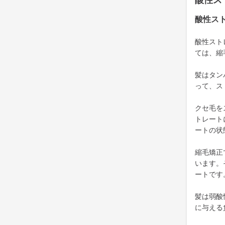
酸性ス
酸性ス
酸性スト
ては、縮
髪はタン
って、ス
クセ毛を
トレート
ートの状
縮毛矯正
います。
ートです
髪は弱酸
に与える