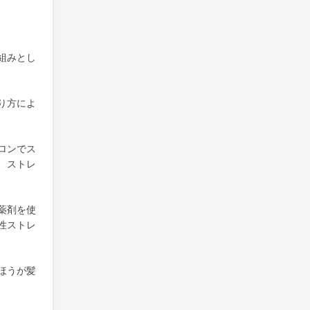
組みとし
り方によ
ロンでス
、ストレ
薬剤を使
性ストレ
ほうが髪