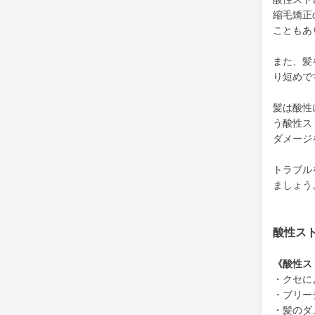
縮毛矯正
こともあ
また、髪
り短めで
髪は酸性
う酸性ス
ダメージ
トラブル
ましょう
酸性ス
《酸性ス
・クセに
・ブリー
・髪のダ