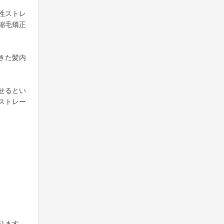
性ストレ
縮毛矯正
きた髪内
せるとい
ストレー
ります。