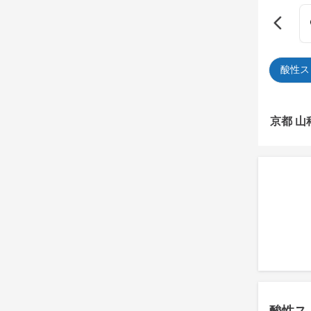
酸性ス
京都 