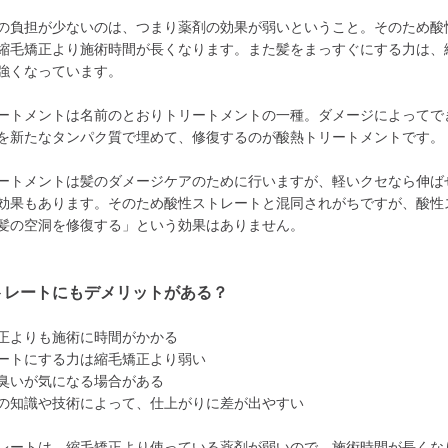
の負担が少ないのは、つまり薬剤の効果が弱いということ。そのため酸
縮毛矯正より施術時間が長くなります。また髪をまっすぐにする力は、
強くなっています。
ートメントは名前のとおりトリートメントの一種。ダメージによってで
を新たなタンパク質で埋めて、修復するのが酸熱トリートメントです。
ートメントは髪のダメージケアのために行いますが、軽いクセなら伸ば
効果もあります。そのため酸性ストレートと混同されがちですが、酸性
髪の空洞を修復する」という効果はありません。
トレートにもデメリットがある？
正よりも施術に時間がかかる
ートにする力は縮毛矯正より弱い
臭いが気になる場合がある
の知識や技術によって、仕上がりに差が出やすい
レートは、縮毛矯正より使っている薬剤が弱いので、施術時間が長くな