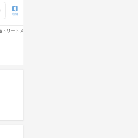
地図
熱トリートメント
水素トリートメント
サイエンスアクア