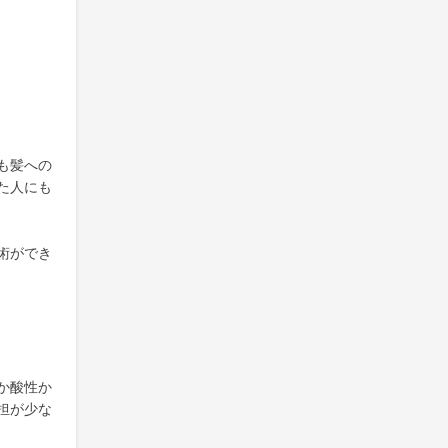
も髪への
た人にも
術ができ
か酸性か
担が少な