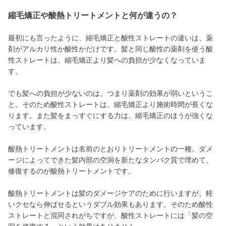
縮毛矯正や酸熱トリートメントと何が違うの？
最初にも言ったように、縮毛矯正と酸性ストレートの違いは、薬
剤がアルカリ性か酸性かだけです。髪と同じ酸性の薬剤を使う酸
性ストレートは、縮毛矯正より髪への負担が少なくなっていま
す。
でも髪への負担が少ないのは、つまり薬剤の効果が弱いというこ
と。そのため酸性ストレートは、縮毛矯正より施術時間が長くな
ります。また髪をまっすぐにする力は、縮毛矯正のほうが強くな
っています。
酸熱トリートメントは名前のとおりトリートメントの一種。ダメ
ージによってできた髪内部の空洞を新たなタンパク質で埋めて、
修復するのが酸熱トリートメントです。
酸熱トリートメントは髪のダメージケアのために行いますが、軽
いクセなら伸ばせるというダブル効果もあります。そのため酸性
ストレートと混同されがちですが、酸性ストレートには「髪の空