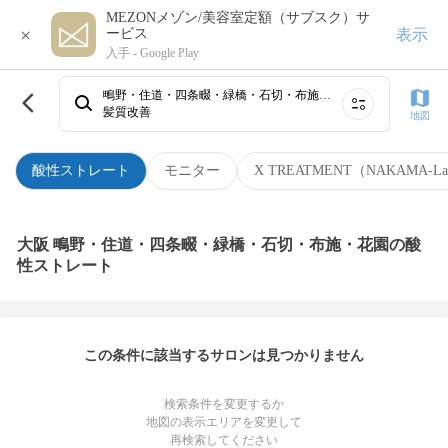
MEZONメゾン/美容室定額（サブスク）サ
×
表示
ービス
入手 -
Google Play
鴫野・住道・四条畷・緑橋・石切・布施・花園
髪質改善
地図
酸性ストレート
モニター
X TREATMENT（NAKAMA-L
大阪 鴫野・住道・四条畷・緑橋・石切・布施・花園の酸
性ストレート
この条件に該当するサロンは見つかりません
検索条件を変更するか
地図の表示エリアを変更して
再検索してください