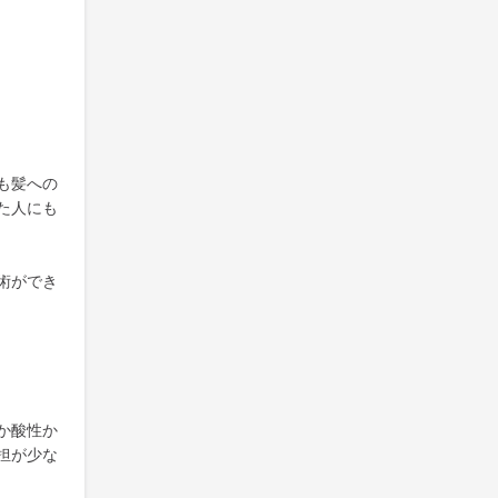
も髪への
た人にも
術ができ
か酸性か
担が少な