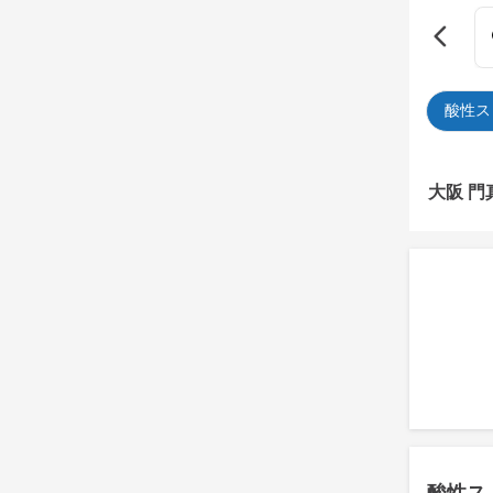
酸性ス
大阪 