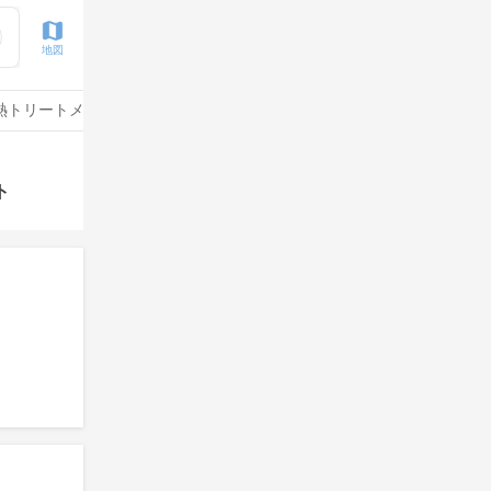
地図
熱トリートメント
水素トリートメント
サイエンスアクア
ト