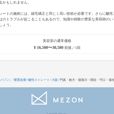
るかもしれません。
レートの施術には、縮毛矯正と同じく高い技術が必要です。さらに酸性
はのトラブルが起こることもあるので、知識や経験の豊富な美容師のい
しょう。
美容室の通常価格
¥ 16,500〜30,580
前後／1回
（メゾン）
/
髪質改善
/
酸性ストレート
/
大阪
/
門真・枚方・寝屋川・関目・守口・
Copyright Jocy inc.