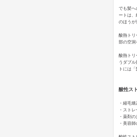
でも髪へ
ートは、
のほうが
酸熱トリ
部の空洞
酸熱トリ
うダブル
トには「
酸性ス
・縮毛矯
・ストレ
・薬剤の
・美容師
酸性スト