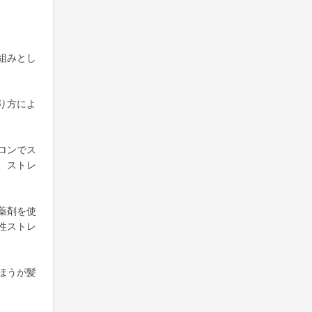
組みとし
り方によ
ロンでス
、ストレ
薬剤を使
性ストレ
ほうが髪