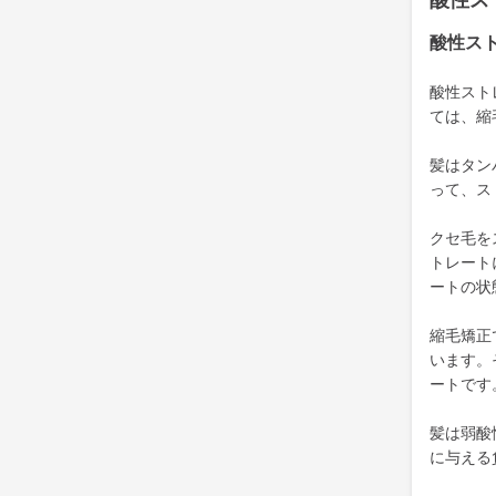
酸性ス
酸性ス
酸性スト
ては、縮
髪はタン
って、ス
クセ毛を
トレート
ートの状
縮毛矯正
います。
ートです
髪は弱酸
に与える