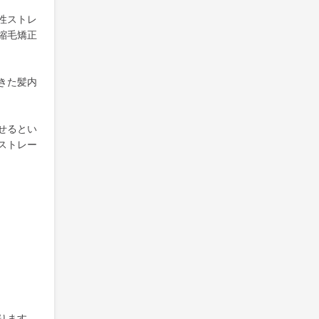
性ストレ
縮毛矯正
きた髪内
せるとい
ストレー
ります。