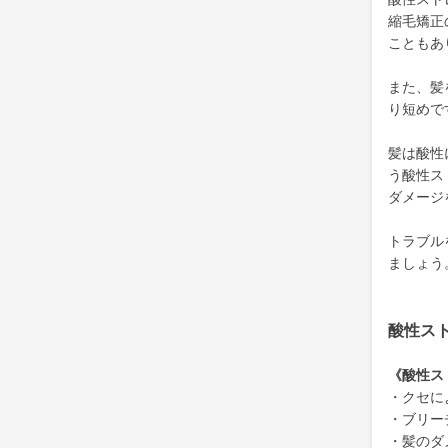
縮毛矯正
こともあ
また、髪
り短めで
髪は酸性
う酸性ス
ダメージ
トラブル
ましょう
酸性ス
《酸性ス
・クセに
・ブリー
・髪のダ