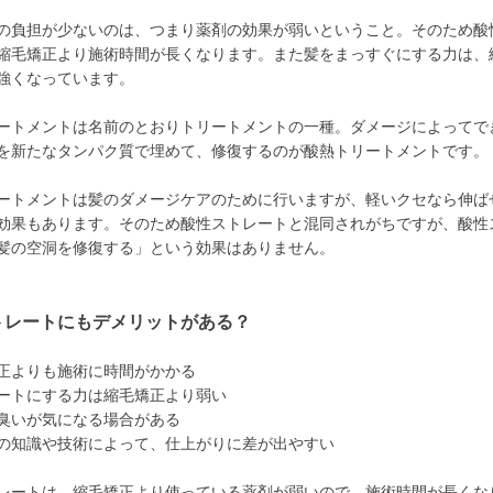
の負担が少ないのは、つまり薬剤の効果が弱いということ。そのため酸
縮毛矯正より施術時間が長くなります。また髪をまっすぐにする力は、
強くなっています。
ートメントは名前のとおりトリートメントの一種。ダメージによってで
を新たなタンパク質で埋めて、修復するのが酸熱トリートメントです。
ートメントは髪のダメージケアのために行いますが、軽いクセなら伸ば
効果もあります。そのため酸性ストレートと混同されがちですが、酸性
髪の空洞を修復する」という効果はありません。
トレートにもデメリットがある？
正よりも施術に時間がかかる
ートにする力は縮毛矯正より弱い
臭いが気になる場合がある
の知識や技術によって、仕上がりに差が出やすい
レートは、縮毛矯正より使っている薬剤が弱いので、施術時間が長くな