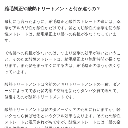
縮毛矯正や酸熱トリートメントと何が違うの？
最初にも言ったように、縮毛矯正と酸性ストレートの違いは、薬
剤がアルカリ性か酸性かだけです。髪と同じ酸性の薬剤を使う酸
性ストレートは、縮毛矯正より髪への負担が少なくなっていま
す。
でも髪への負担が少ないのは、つまり薬剤の効果が弱いというこ
と。そのため酸性ストレートは、縮毛矯正より施術時間が長くな
ります。また髪をまっすぐにする力は、縮毛矯正のほうが強くな
っています。
酸熱トリートメントは名前のとおりトリートメントの一種。ダメ
ージによってできた髪内部の空洞を新たなタンパク質で埋めて、
修復するのが酸熱トリートメントです。
酸熱トリートメントは髪のダメージケアのために行いますが、軽
いクセなら伸ばせるというダブル効果もあります。そのため酸性
ストレートと混同されがちですが、酸性ストレートには「髪の空