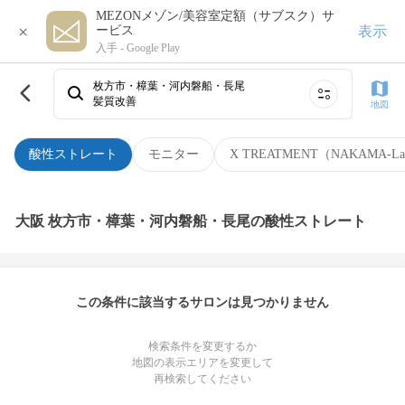
MEZONメゾン/美容室定額（サブスク）サ
×
表示
ービス
入手 -
Google Play
枚方市・樟葉・河内磐船・長尾
髪質改善
地図
酸性ストレート
モニター
X TREATMENT（NAKAMA-L
大阪 枚方市・樟葉・河内磐船・長尾の酸性ストレート
この条件に該当するサロンは見つかりません
検索条件を変更するか
地図の表示エリアを変更して
再検索してください