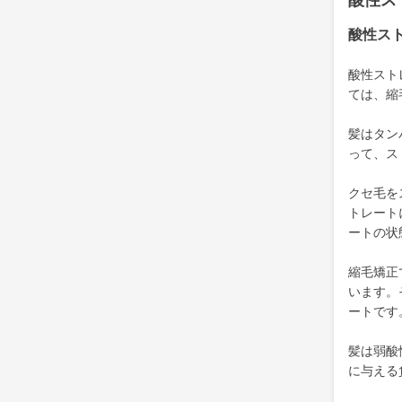
酸性ス
酸性ス
酸性スト
ては、縮
髪はタン
って、ス
クセ毛を
トレート
ートの状
縮毛矯正
います。
ートです
髪は弱酸
に与える