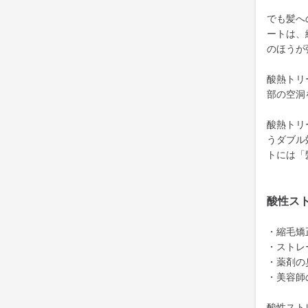
でも髪へ
ートは、
のほうが
酸熱トリ
部の空洞
酸熱トリ
うダブル
トには「
酸性ス
・縮毛矯
・ストレ
・薬剤の
・美容師
酸性スト