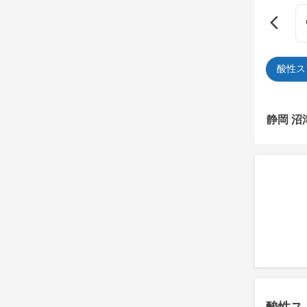
酸性ス
静岡 