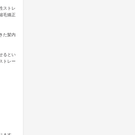
性ストレ
縮毛矯正
きた髪内
せるとい
ストレー
ります。