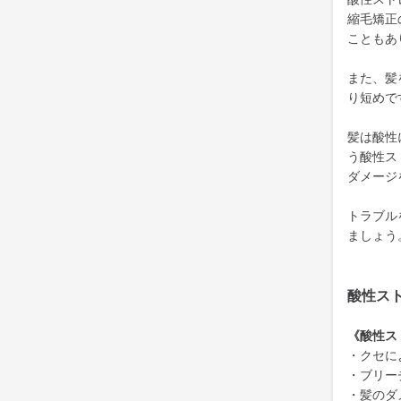
縮毛矯正
こともあ
また、髪
り短めで
髪は酸性
う酸性ス
ダメージ
トラブル
ましょう
酸性ス
《酸性ス
・クセに
・ブリー
・髪のダ