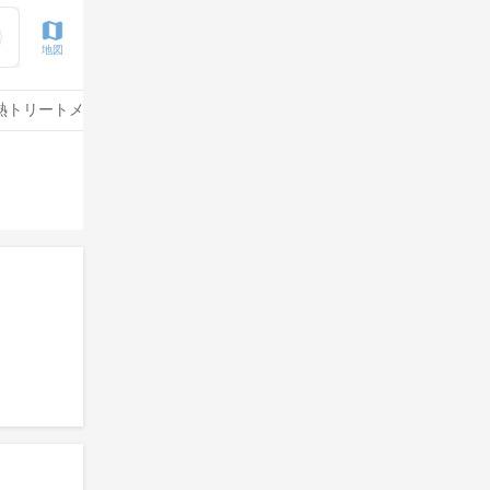
地図
熱トリートメント
水素トリートメント
サイエンスアクア