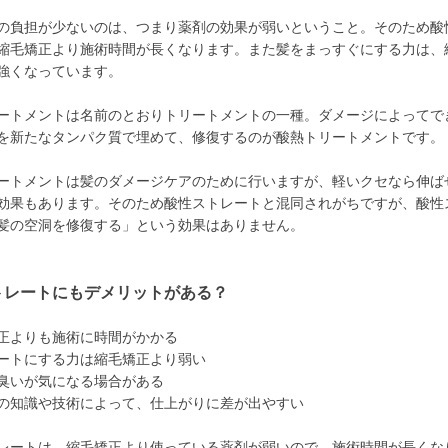
の負担が少ないのは、つまり薬剤の効果が弱いということ。そのため酸
縮毛矯正より施術時間が長くなります。また髪をまっすぐにする力は、
強くなっています。
ートメントは名前のとおりトリートメントの一種。ダメージによってで
を新たなタンパク質で埋めて、修復するのが酸熱トリートメントです。
ートメントは髪のダメージケアのために行いますが、軽いクセなら伸ば
効果もあります。そのため酸性ストレートと混同されがちですが、酸性
髪の空洞を修復する」という効果はありません。
トレートにもデメリットがある？
正よりも施術に時間がかかる
ートにする力は縮毛矯正より弱い
臭いが気になる場合がある
の知識や技術によって、仕上がりに差が出やすい
レートは、縮毛矯正より使っている薬剤が弱いので、施術時間が長くな