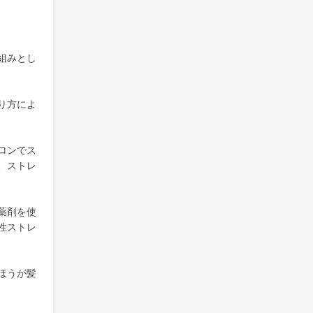
組みとし
り方によ
ロンでス
、ストレ
薬剤を使
性ストレ
ほうが髪