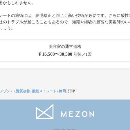
るかもしれません。
レートの施術には、縮毛矯正と同じく高い技術が必要です。さらに酸性
はのトラブルが起こることもあるので、知識や経験の豊富な美容師のい
しょう。
美容室の通常価格
¥ 16,500〜30,580
前後／1回
（メゾン）
/
髪質改善
/
酸性ストレート
/
静岡
/
沼津
Copyright Jocy inc.