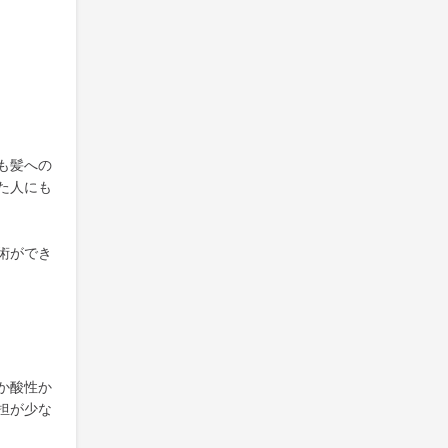
も髪への
た人にも
術ができ
か酸性か
担が少な