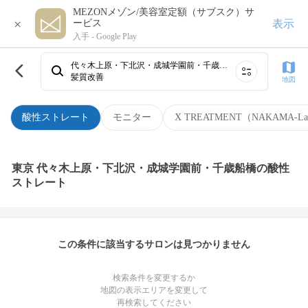
MEZONメゾン/美容室定額（サブスク）サ
×
表示
ービス
入手 -
Google Play
代々木上原・下北沢・成城学園前・千歳船橋
髪質改善
地図
酸性ストレート
モニター
X TREATMENT（NAKAMA-L
東京 代々木上原・下北沢・成城学園前・千歳船橋の酸性
ストレート
この条件に該当するサロンは見つかりません
検索条件を変更するか
地図の表示エリアを変更して
再検索してください