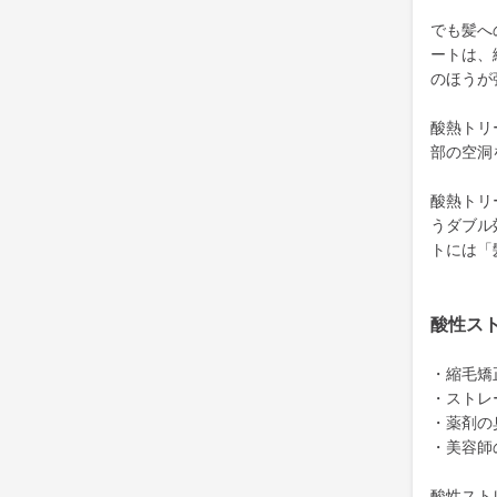
でも髪へ
ートは、
のほうが
酸熱トリ
部の空洞
酸熱トリ
うダブル
トには「
酸性ス
・縮毛矯
・ストレ
・薬剤の
・美容師
酸性スト