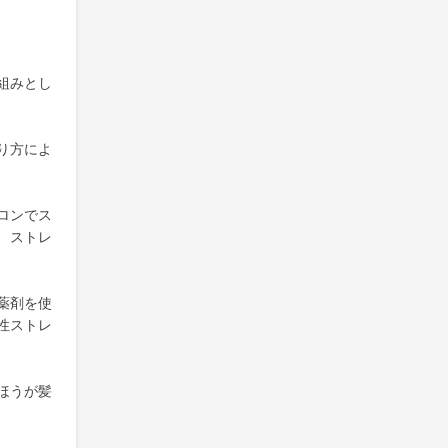
組みとし
り方によ
ロンでス
、ストレ
薬剤を使
性ストレ
ほうが髪