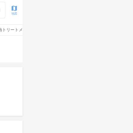
地図
熱トリートメント
水素トリートメント
サイエンスアクア