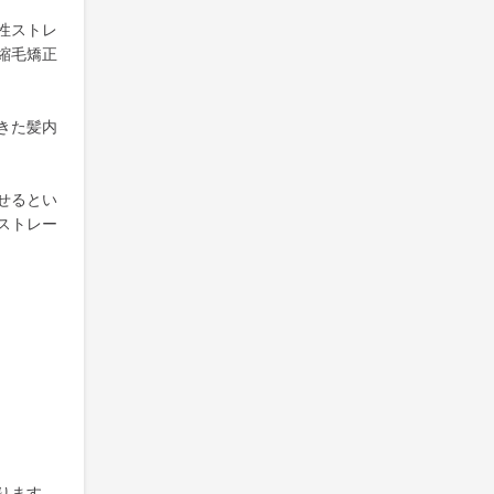
性ストレ
縮毛矯正
きた髪内
せるとい
ストレー
ります。