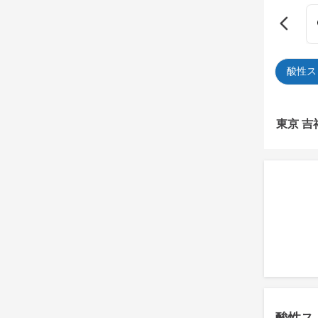
酸性ス
東京 