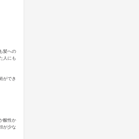
も髪への
た人にも
術ができ
か酸性か
担が少な