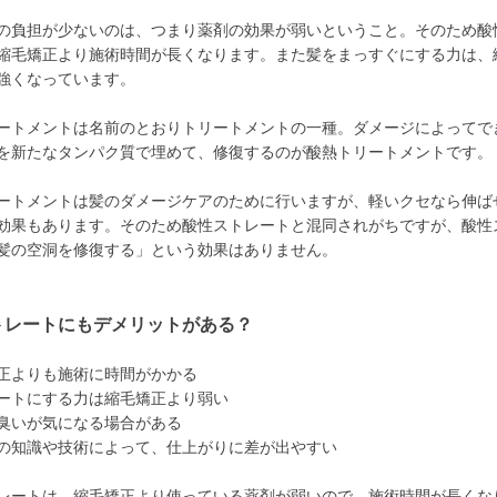
の負担が少ないのは、つまり薬剤の効果が弱いということ。そのため酸
縮毛矯正より施術時間が長くなります。また髪をまっすぐにする力は、
強くなっています。
ートメントは名前のとおりトリートメントの一種。ダメージによってで
を新たなタンパク質で埋めて、修復するのが酸熱トリートメントです。
ートメントは髪のダメージケアのために行いますが、軽いクセなら伸ば
効果もあります。そのため酸性ストレートと混同されがちですが、酸性
髪の空洞を修復する」という効果はありません。
トレートにもデメリットがある？
正よりも施術に時間がかかる
ートにする力は縮毛矯正より弱い
臭いが気になる場合がある
の知識や技術によって、仕上がりに差が出やすい
レートは、縮毛矯正より使っている薬剤が弱いので、施術時間が長くな