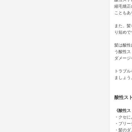
縮毛矯正
こともあ
また、髪
り短めで
髪は酸性
う酸性ス
ダメージ
トラブル
ましょう
酸性ス
《酸性ス
・クセに
・ブリー
・髪のダ