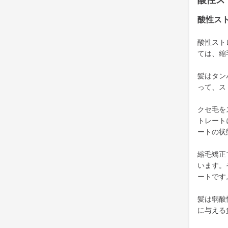
酸性ス
酸性ス
酸性スト
ては、縮
髪はタン
って、ス
クセ毛を
トレート
ートの状
縮毛矯正
います。
ートです
髪は弱酸
に与える