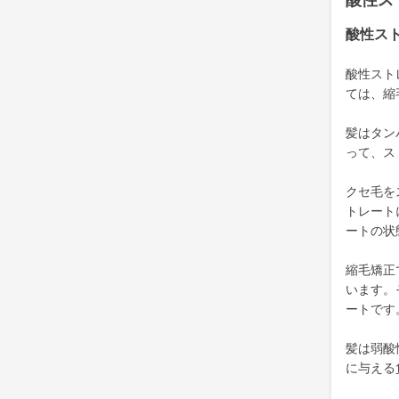
酸性ス
酸性ス
酸性スト
ては、縮
髪はタン
って、ス
クセ毛を
トレート
ートの状
縮毛矯正
います。
ートです
髪は弱酸
に与える