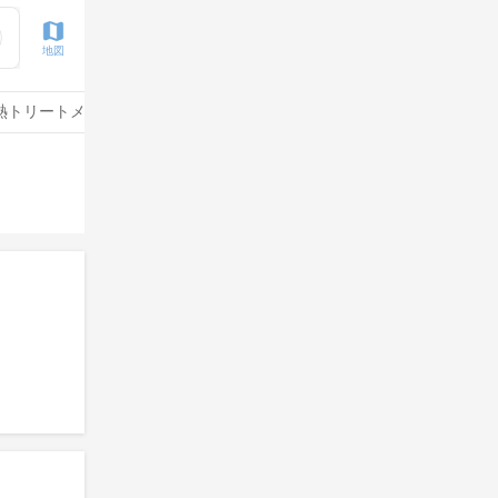
地図
熱トリートメント
水素トリートメント
サイエンスアクア