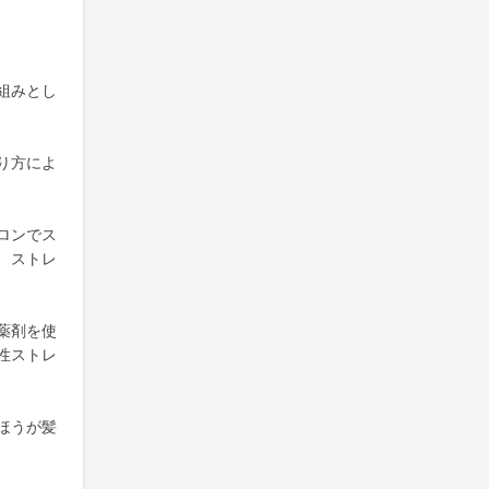
組みとし
り方によ
ロンでス
、ストレ
薬剤を使
性ストレ
ほうが髪