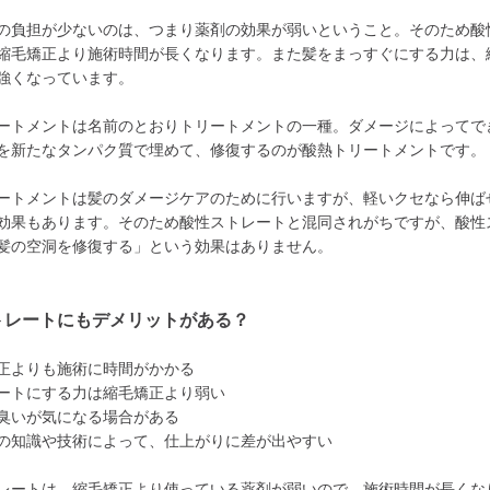
の負担が少ないのは、つまり薬剤の効果が弱いということ。そのため酸
縮毛矯正より施術時間が長くなります。また髪をまっすぐにする力は、
強くなっています。
ートメントは名前のとおりトリートメントの一種。ダメージによってで
を新たなタンパク質で埋めて、修復するのが酸熱トリートメントです。
ートメントは髪のダメージケアのために行いますが、軽いクセなら伸ば
効果もあります。そのため酸性ストレートと混同されがちですが、酸性
髪の空洞を修復する」という効果はありません。
トレートにもデメリットがある？
正よりも施術に時間がかかる
ートにする力は縮毛矯正より弱い
臭いが気になる場合がある
の知識や技術によって、仕上がりに差が出やすい
レートは、縮毛矯正より使っている薬剤が弱いので、施術時間が長くな