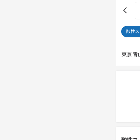
酸性ス
東京 