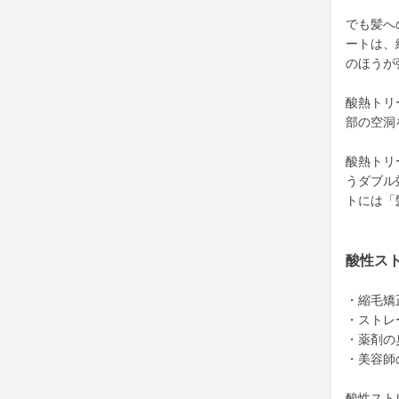
でも髪へ
ートは、
のほうが
酸熱トリ
部の空洞
酸熱トリ
うダブル
トには「
酸性ス
・縮毛矯
・ストレ
・薬剤の
・美容師
酸性スト