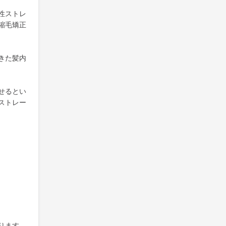
性ストレ
縮毛矯正
きた髪内
せるとい
ストレー
ります。