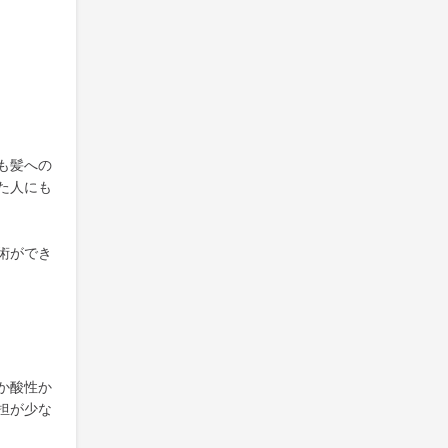
も髪への
た人にも
術ができ
か酸性か
担が少な