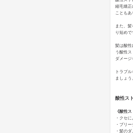
縮毛矯正
こともあ
また、髪
り短めで
髪は酸性
う酸性ス
ダメージ
トラブル
ましょう
酸性ス
《酸性ス
・クセに
・ブリー
・髪のダ