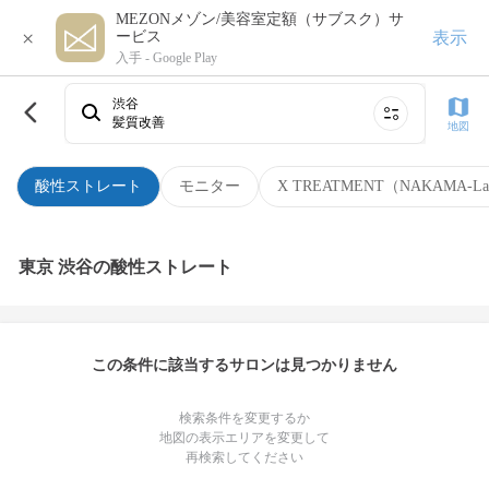
MEZONメゾン/美容室定額（サブスク）サ
×
表示
ービス
入手 -
Google Play
渋谷
髪質改善
地図
酸性ストレート
モニター
X TREATMENT（NAKAMA-L
東京 渋谷の酸性ストレート
この条件に該当するサロンは見つかりません
検索条件を変更するか
地図の表示エリアを変更して
再検索してください