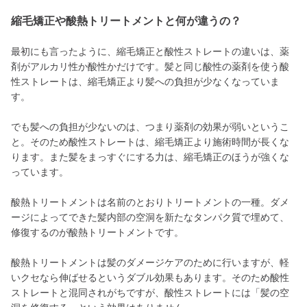
縮毛矯正や酸熱トリートメントと何が違うの？
最初にも言ったように、縮毛矯正と酸性ストレートの違いは、薬
剤がアルカリ性か酸性かだけです。髪と同じ酸性の薬剤を使う酸
性ストレートは、縮毛矯正より髪への負担が少なくなっていま
す。
でも髪への負担が少ないのは、つまり薬剤の効果が弱いというこ
と。そのため酸性ストレートは、縮毛矯正より施術時間が長くな
ります。また髪をまっすぐにする力は、縮毛矯正のほうが強くな
っています。
酸熱トリートメントは名前のとおりトリートメントの一種。ダメ
ージによってできた髪内部の空洞を新たなタンパク質で埋めて、
修復するのが酸熱トリートメントです。
酸熱トリートメントは髪のダメージケアのために行いますが、軽
いクセなら伸ばせるというダブル効果もあります。そのため酸性
ストレートと混同されがちですが、酸性ストレートには「髪の空