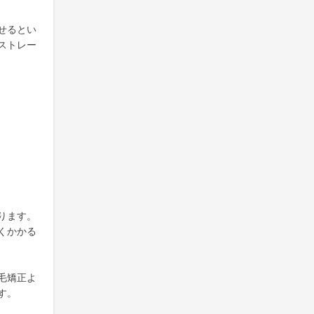
せるとい
ストレー
ります。
くかかる
毛矯正よ
す。