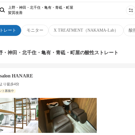
上野・神田・北千住・亀有・青砥・町屋
髪質改善
トレート
モニター
X TREATMENT（NAKAMA-Lab）
酸
上野・神田・北千住・亀有・青砥・町屋の酸性ストレート
o salon HANARE
より徒歩4分
ント募集中