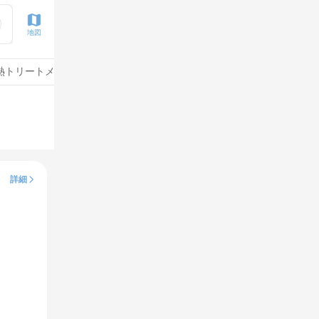
地図
熱トリートメント
水素トリートメント
サイエンスアクア
詳細