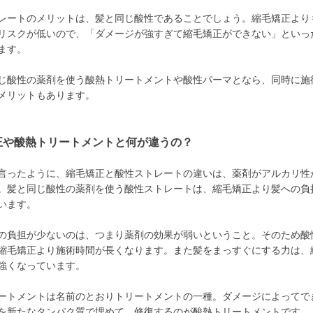
レートのメリットは、髪と同じ酸性であることでしょう。縮毛矯正より
リスクが低いので、「ダメージが強すぎて縮毛矯正ができない」といっ
ます。
じ酸性の薬剤を使う酸熱トリートメントや酸性パーマとなら、同時に施
メリットもあります。
正や酸熱トリートメントと何が違うの？
言ったように、縮毛矯正と酸性ストレートの違いは、薬剤がアルカリ性
。髪と同じ酸性の薬剤を使う酸性ストレートは、縮毛矯正より髪への負
います。
の負担が少ないのは、つまり薬剤の効果が弱いということ。そのため酸
縮毛矯正より施術時間が長くなります。また髪をまっすぐにする力は、
強くなっています。
ートメントは名前のとおりトリートメントの一種。ダメージによってで
を新たなタンパク質で埋めて、修復するのが酸熱トリートメントです。