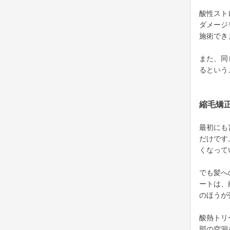
酸性スト
ダメージ
施術でき
また、同
るという
縮毛矯
最初にも
だけです
くなって
でも髪へ
ートは、
のほうが
酸熱トリ
部の空洞