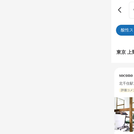
酸性ス
東京 
socon
北千住駅
評価コメ