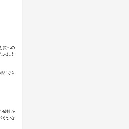
も髪への
た人にも
術ができ
か酸性か
担が少な