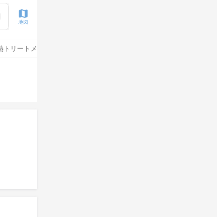
地図
熱トリートメント
水素トリートメント
サイエンスアクア