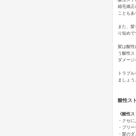
縮毛矯正
こともあ
また、髪
り短めで
髪は酸性
う酸性ス
ダメージ
トラブル
ましょう
酸性ス
《酸性ス
・クセに
・ブリー
・髪のダ