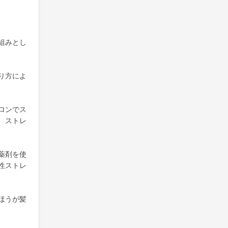
組みとし
り方によ
ロンでス
、ストレ
薬剤を使
性ストレ
ほうが髪