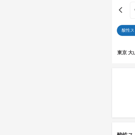
酸性ス
東京 