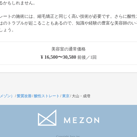
るかもしれません。
レートの施術には、縮毛矯正と同じく高い技術が必要です。さらに酸性
はのトラブルが起こることもあるので、知識や経験の豊富な美容師のい
しょう。
美容室の通常価格
¥ 16,500〜30,580
前後／1回
（メゾン）
/
髪質改善
/
酸性ストレート
/
東京
/
大山・成増
Copyright Jocy inc.