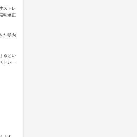
性ストレ
縮毛矯正
きた髪内
せるとい
ストレー
ります。