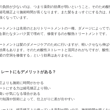
の負担が少ないのは、つまり薬剤の効果が弱いということ。そのため酸
縮毛矯正より施術時間が長くなります。また髪をまっすぐにする力は、
強くなっています。
ートメントは名前のとおりトリートメントの一種。ダメージによってで
を新たなタンパク質で埋めて、修復するのが酸熱トリートメントです。
ートメントは髪のダメージケアのために行いますが、軽いクセなら伸ば
効果もあります。そのため酸性ストレートと混同されがちですが、酸性
髪の空洞を修復する」という効果はありません。
トレートにもデメリットがある？
正よりも施術に時間がかかる
ートにする力は縮毛矯正より弱い
臭いが気になる場合がある
の知識や技術によって、仕上がりに差が出やすい
レートは、縮毛矯正より使っている薬剤が弱いので、施術時間が長くな