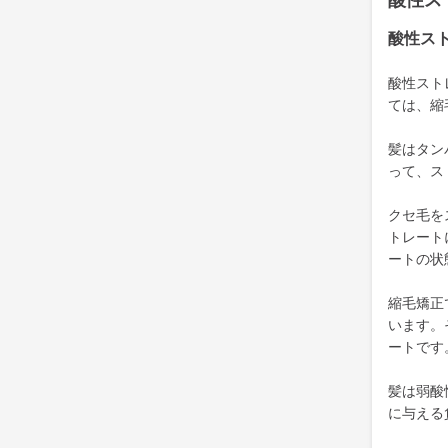
酸性ス
酸性ス
酸性スト
ては、縮
髪はタン
って、ス
クセ毛を
トレート
ートの状
縮毛矯正
います。
ートです
髪は弱酸
に与える