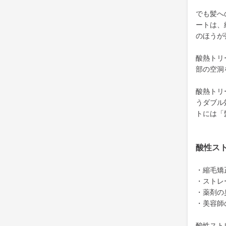
でも髪へ
ートは、
のほうが
酸熱トリ
部の空洞
酸熱トリ
うダブル
トには「
酸性ス
・縮毛矯
・ストレ
・薬剤の
・美容師
酸性スト