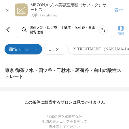
MEZONメゾン/美容室定額（サブスク）サ
×
表示
ービス
入手 -
Google Play
御茶ノ水・四ツ谷・千駄木・茗荷谷・白山
髪質改善
地図
酸性ストレート
モニター
X TREATMENT（NAKAMA-L
東京 御茶ノ水・四ツ谷・千駄木・茗荷谷・白山の酸性ス
トレート
この条件に該当するサロンは見つかりません
検索条件を変更するか
地図の表示エリアを変更して
再検索してください