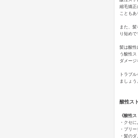
縮毛矯正
こともあ
また、髪
り短めで
髪は酸性
う酸性ス
ダメージ
トラブル
ましょう
酸性ス
《酸性ス
・クセに
・ブリー
・髪のダ