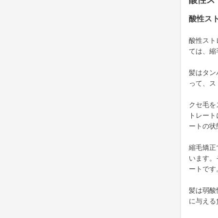
酸性ス
酸性ス
酸性スト
ては、縮
髪はタン
って、ス
クセ毛を
トレート
ートの状
縮毛矯正
います。
ートです
髪は弱酸
に与える