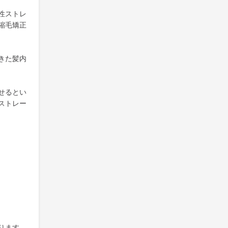
性ストレ
縮毛矯正
きた髪内
せるとい
ストレー
ります。