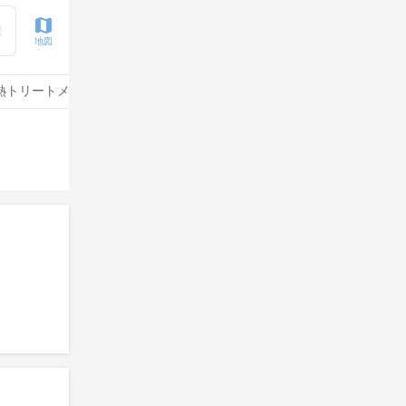
地図
熱トリートメント
水素トリートメント
サイエンスアクア