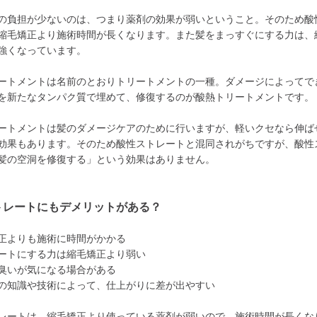
の負担が少ないのは、つまり薬剤の効果が弱いということ。そのため酸
縮毛矯正より施術時間が長くなります。また髪をまっすぐにする力は、
強くなっています。
ートメントは名前のとおりトリートメントの一種。ダメージによってで
を新たなタンパク質で埋めて、修復するのが酸熱トリートメントです。
ートメントは髪のダメージケアのために行いますが、軽いクセなら伸ば
効果もあります。そのため酸性ストレートと混同されがちですが、酸性
髪の空洞を修復する」という効果はありません。
トレートにもデメリットがある？
正よりも施術に時間がかかる
ートにする力は縮毛矯正より弱い
臭いが気になる場合がある
の知識や技術によって、仕上がりに差が出やすい
レートは、縮毛矯正より使っている薬剤が弱いので、施術時間が長くな