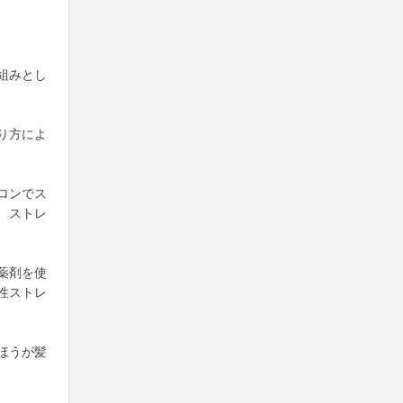
組みとし
り方によ
ロンでス
、ストレ
薬剤を使
性ストレ
ほうが髪