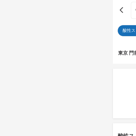
酸性ス
東京 