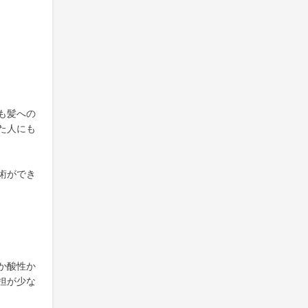
も髪への
た人にも
術ができ
か酸性か
担が少な