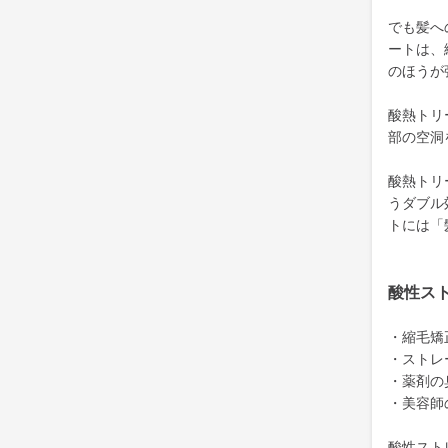
でも髪へ
ートは、
のほうが
酸熱トリ
部の空洞
酸熱トリ
うダブル
トには「
酸性ス
・縮毛矯
・ストレ
・薬剤の
・美容師
酸性スト