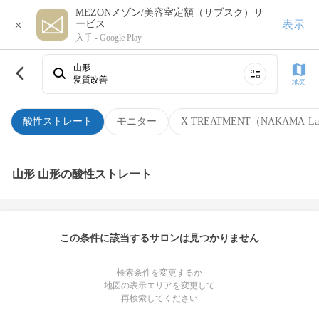
MEZONメゾン/美容室定額（サブスク）サ
×
表示
ービス
入手 -
Google Play
山形
髪質改善
地図
酸性ストレート
モニター
X TREATMENT（NAKAMA-L
山形 山形の酸性ストレート
この条件に該当するサロンは見つかりません
検索条件を変更するか
地図の表示エリアを変更して
再検索してください