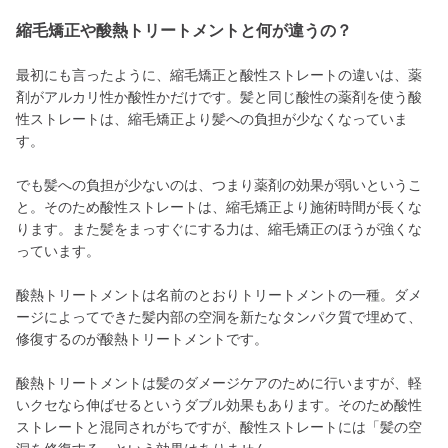
縮毛矯正や酸熱トリートメントと何が違うの？
最初にも言ったように、縮毛矯正と酸性ストレートの違いは、薬
剤がアルカリ性か酸性かだけです。髪と同じ酸性の薬剤を使う酸
性ストレートは、縮毛矯正より髪への負担が少なくなっていま
す。
でも髪への負担が少ないのは、つまり薬剤の効果が弱いというこ
と。そのため酸性ストレートは、縮毛矯正より施術時間が長くな
ります。また髪をまっすぐにする力は、縮毛矯正のほうが強くな
っています。
酸熱トリートメントは名前のとおりトリートメントの一種。ダメ
ージによってできた髪内部の空洞を新たなタンパク質で埋めて、
修復するのが酸熱トリートメントです。
酸熱トリートメントは髪のダメージケアのために行いますが、軽
いクセなら伸ばせるというダブル効果もあります。そのため酸性
ストレートと混同されがちですが、酸性ストレートには「髪の空