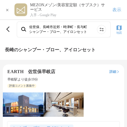
MEZONメゾン/美容室定額（サブスク）サ
×
表示
ービス
入手 -
Google Play
佐世保、長崎市近郊・時津町・長与町
シャンプー・ブロー、アイロンセット
地図
長崎のシャンプー・ブロー、アイロンセット
EARTH 佐世保早岐店
詳細
早岐駅より徒歩19分
評価コメント募集中