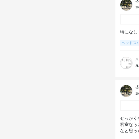
2
特になし
ヘッドス
来
A
2
せっかく
容室なら
なと思っ