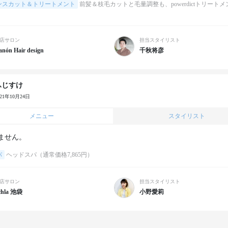
ンスカット＆トリートメント
前髪＆枝毛カットと毛量調整も、powerdictトリート
店サロン
担当スタイリスト
anón Hair design
千秋将彦
ふじすけ
021年10月24日
メニュー
スタイリスト
ません。
パ
ヘッドスパ（通常価格7,865円）
店サロン
担当スタイリスト
chla 池袋
小野愛莉