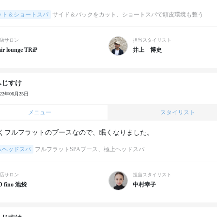
ット＆ショートスパ
サイド＆バックをカット、ショートスパで頭皮環境も整う
店サロン
担当スタイリスト
ir lounge TRiP
井上 博史
ふじすけ
022年06月25日
メニュー
スタイリスト
くフルフラットのブースなので、眠くなりました。
ムヘッドスパ
フルフラットSPAブース、極上ヘッドスパ
店サロン
担当スタイリスト
D fino 池袋
中村幸子