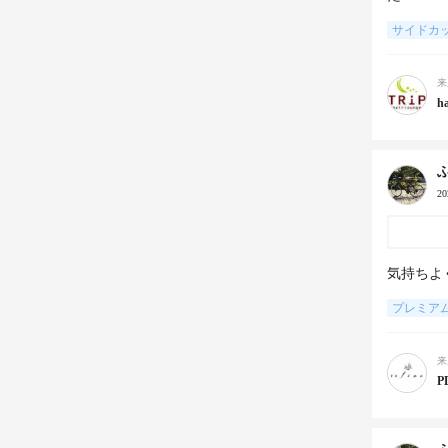
サイドカ
来
ha
2
気持ちよ
プレミア
来
P