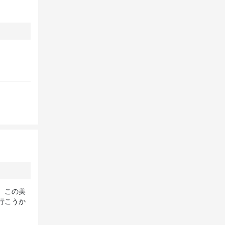
、この美
行こうか