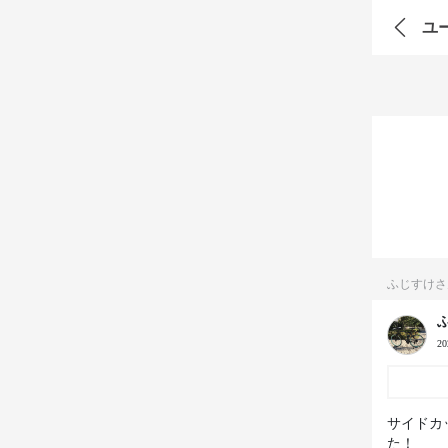
ユ
ふじすけさ
2
サイドカ
た！