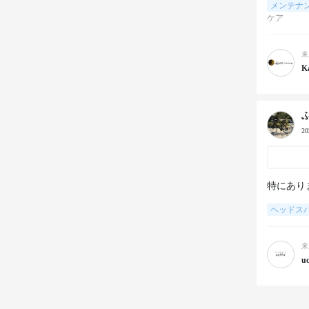
メンテナ
ケア
来
K
2
特にあり
ヘッドス
来
u