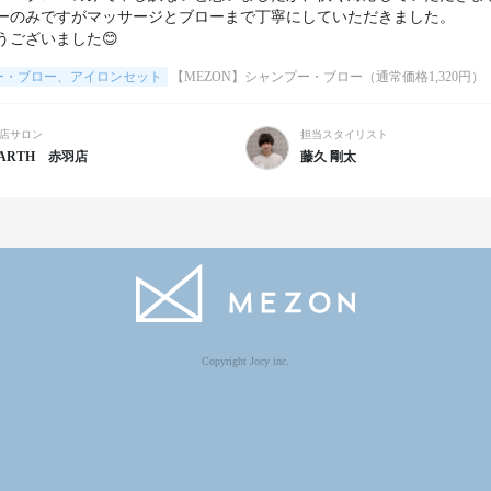
ーのみですがマッサージとブローまで丁寧にしていただきました。

うございました😊
ー・ブロー、アイロンセット
【MEZON】シャンプー・ブロー（通常価格1,320円）
店サロン
担当スタイリスト
ARTH 赤羽店
藤久 剛太
Copyright Jocy inc.