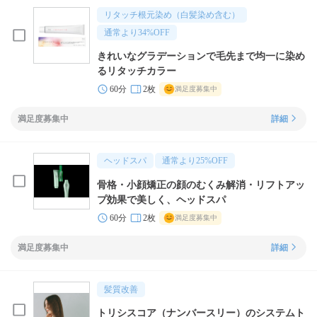
リタッチ根元染め（白髪染め含む）
通常より
34
%OFF
きれいなグラデーションで毛先まで均一に染め
るリタッチカラー
60分
2枚
満足度募集中
満足度募集中
詳細
ヘッドスパ
通常より
25
%OFF
骨格・小顔矯正の顔のむくみ解消・リフトアッ
プ効果で美しく、ヘッドスパ
60分
2枚
満足度募集中
満足度募集中
詳細
髪質改善
トリシスコア（ナンバースリー）のシステムト