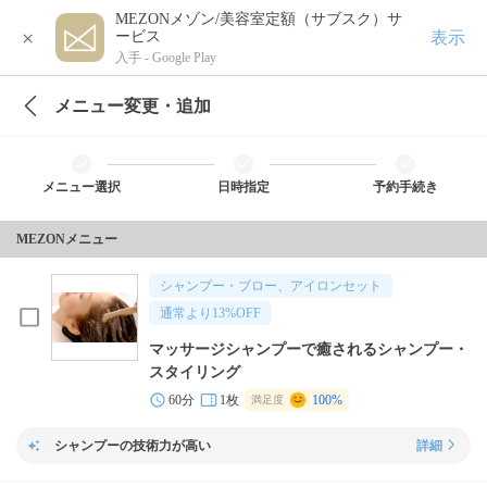
MEZONメゾン/美容室定額（サブスク）サ
×
表示
ービス
入手 -
Google Play
メニュー変更・追加
メニュー選択
日時指定
予約手続き
MEZONメニュー
シャンプー・ブロー、アイロンセット
通常より
13
%OFF
マッサージシャンプーで癒されるシャンプー・
スタイリング
60分
1枚
100%
満足度
シャンプーの技術力が高い
詳細