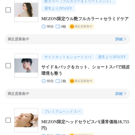
艶カラー（フルカラー＆トリートメント）
通常より
28
%OFF
MEZON限定ウル艶フルカラー＋セラミドケア
90分
4枚
満足度募集中
満足度募集中
詳細
サイドカット＆ショートスパ
通常より
30
%OFF
サイド＆バックをカット、ショートスパで頭皮
環境も整う
60分
2枚
満足度募集中
満足度募集中
詳細
プレミアムヘッドスパ
MEZON限定ヘッドセラピスパ(通常価格18,755
円)