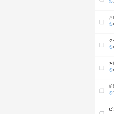
お
ク
お
前
ピ