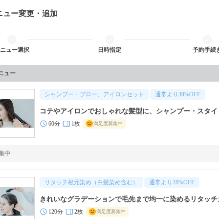
ニュー変更・追加
ニュー選択
日時指定
予約手続
メニュー
シャンプー・ブロー、アイロンセット
通常より
39
%OFF
コテやアイロンでおしゃれな髪型に、シャンプー・スタイ
60分
1枚
満足度募集中
集中
リタッチ根元染め（白髪染め含む）
通常より
28
%OFF
きれいなグラデーションで毛先まで均一に染めるリタッチ
120分
2枚
満足度募集中