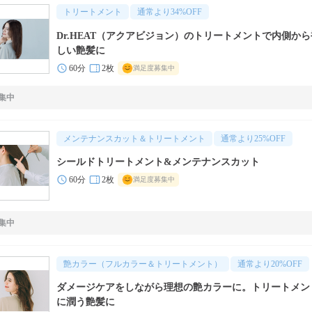
トリートメント
通常より
34
%OFF
Dr.HEAT（アクアビジョン）のトリートメントで内側か
しい艶髪に
60分
2枚
満足度募集中
集中
メンテナンスカット＆トリートメント
通常より
25
%OFF
シールドトリートメント&メンテナンスカット
60分
2枚
満足度募集中
集中
艶カラー（フルカラー＆トリートメント）
通常より
20
%OFF
ダメージケアをしながら理想の艶カラーに。トリートメン
に潤う艶髪に