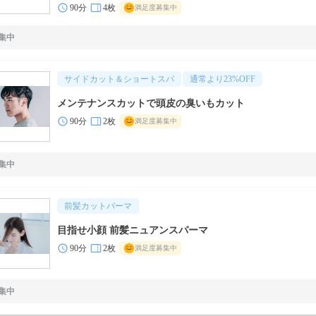
90分
4枚
満足度募集中
集中
サイドカット＆ショートスパ
通常より
23
%OFF
メンテナンスカットで頭皮の臭いもカット
90分
2枚
満足度募集中
集中
前髪カットパーマ
目指せ小顔 前髪ニュアンスパーマ
90分
2枚
満足度募集中
集中