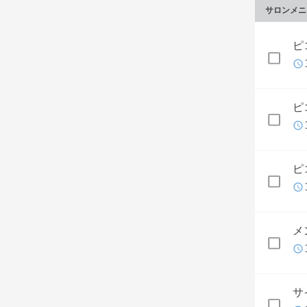
サロンメニ
ピ
ピ
ピ
メ
サ