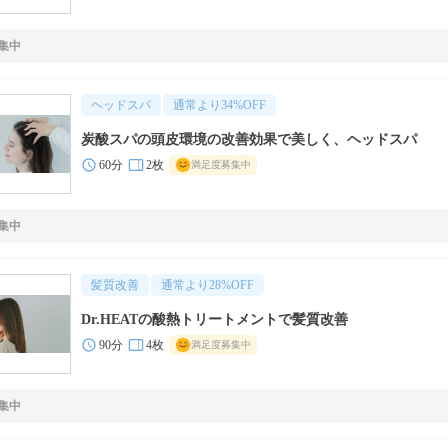
集中
ヘッドスパ
通常より
34
%OFF
炭酸スパの頭皮環境の改善効果で美しく、ヘッドスパ
60分
2枚
満足度募集中
集中
髪質改善
通常より
28
%OFF
Dr.HEATの酸熱トリートメントで髪質改善
90分
4枚
満足度募集中
集中