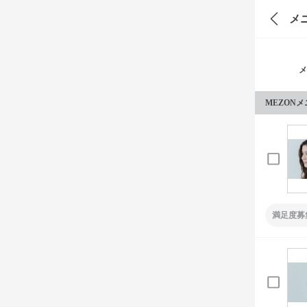
メ
メ
MEZON
満足度募