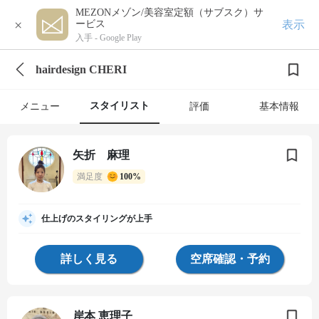
MEZONメゾン/美容室定額（サブスク）サ
×
表示
ービス
入手 -
Google Play
hairdesign CHERI
スタイリスト
メニュー
評価
基本情報
矢折 麻理
満足度
100%
仕上げのスタイリングが上手
詳しく見る
空席確認・予約
岸本 恵理子