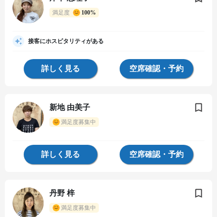
満足度
100%
接客にホスピタリティがある
詳しく見る
空席確認・予約
新地 由美子
満足度募集中
詳しく見る
空席確認・予約
丹野 梓
満足度募集中