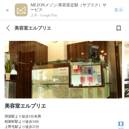
MEZONメゾン/美容室定額（サブスク）サ
×
表示
ービス
入手 -
Google Play
美容室エルプリエ
美容室エルプリエ
用賀駅より徒歩1分未満
桜新町駅より徒歩14分
上野毛駅より徒歩21分
地図