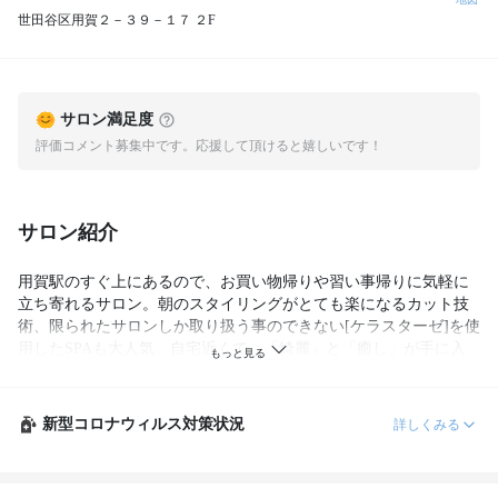
世田谷区用賀２－３９－１７ ２F
サロン満足度
評価コメント募集中です。応援して頂けると嬉しいです！
サロン紹介
用賀駅のすぐ上にあるので、お買い物帰りや習い事帰りに気軽に
立ち寄れるサロン。朝のスタイリングがとても楽になるカット技
術、限られたサロンしか取り扱う事のできない[ケラスターゼ]を使
用したSPAも大人気。自宅近くで、「綺麗」と「癒し」が手に入
るサロン♪　エステも併設しています。
新型コロナウィルス対策状況
詳しくみる