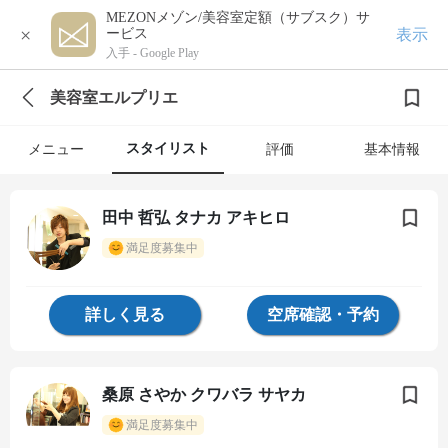
MEZONメゾン/美容室定額（サブスク）サ
×
表示
ービス
入手 -
Google Play
美容室エルプリエ
スタイリスト
メニュー
評価
基本情報
田中 哲弘 タナカ アキヒロ
満足度募集中
詳しく見る
空席確認・予約
桑原 さやか クワバラ サヤカ
満足度募集中