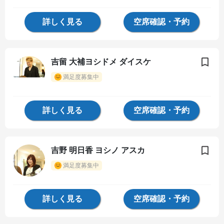
詳しく見る
空席確認・予約
吉留 大補ヨシドメ ダイスケ
満足度募集中
詳しく見る
空席確認・予約
吉野 明日香 ヨシノ アスカ
満足度募集中
詳しく見る
空席確認・予約