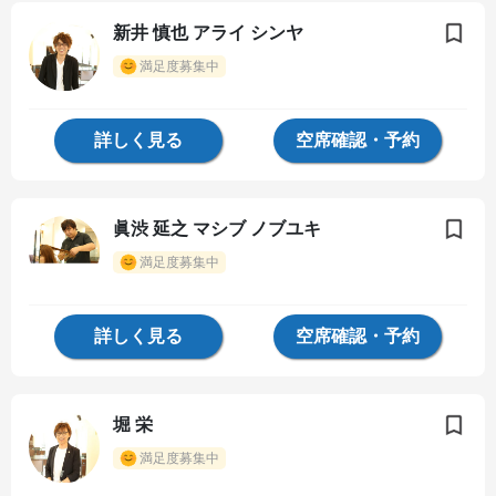
新井 慎也 アライ シンヤ
満足度募集中
詳しく見る
空席確認・予約
眞渋 延之 マシブ ノブユキ
満足度募集中
詳しく見る
空席確認・予約
堀 栄
満足度募集中