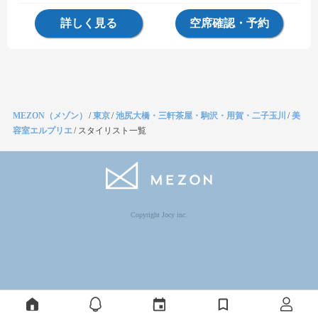
詳しく見る
空席確認・予約
MEZON（メゾン）
/
東京
/
池尻大橋・三軒茶屋・駒沢・用賀・二子玉川
/
美
容室エルプリエ
/
スタイリスト一覧
Copyright Jocy inc.