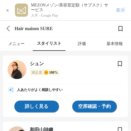
MEZONメゾン/美容室定額（サブスク）サ
×
表示
ービス
入手 -
Google Play
Hair maison SURE
スタイリスト
メニュー
評価
基本情報
シュン
満足度
100%
人あたりがよく相談しやすい
詳しく見る
空席確認・予約
和田山詩織