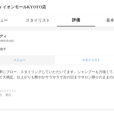
ur イオンモールKYOTO店
評価
ュー
スタイリスト
基
ディ
25年07月16日
代後半
メニュー
スタイリスト
寧にブロー、スタイリングしていただいてます。シャンプーも力強くて
て大満足。仕上がりも艶やかサラサラで次の日までサロン帰りのままの
。
当スタイリスト
谷 優佳