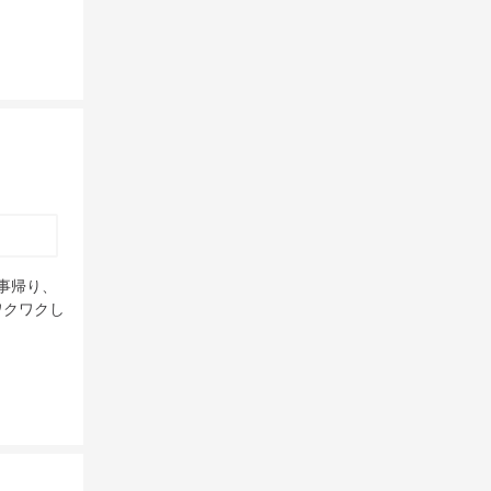
事帰り、
ワクワクし