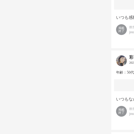
いつも感
担
掲載
終了
jou
彩
20
年齢：50
いつもな
担
掲載
終了
jou