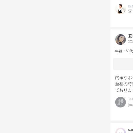
担
森
彩
20
年齢：50
的確なポ
至福の時
ておりま
担
掲載
終了
jou
sa