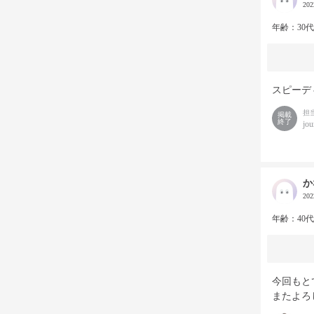
20
年齢：30
スピーデ
担
掲載
終了
jou
か
20
年齢：40
今回もと
またよろ