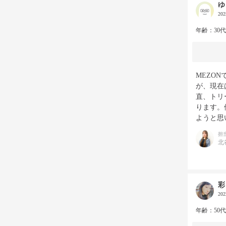
ゆ
20
年齢：30
MEZO
が、現在
直、トリ
ります。
ようと思
担
北
彩
20
年齢：50