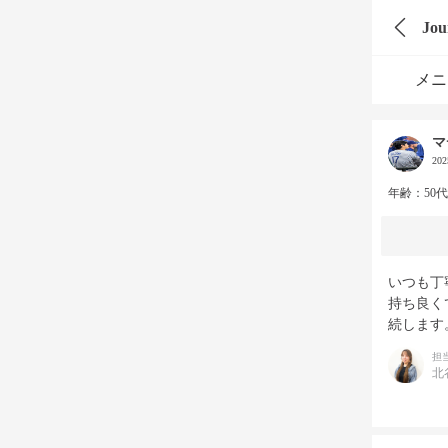
Jo
メニ
マ
20
年齢：50
いつも丁
持ち良く
続します
担
北