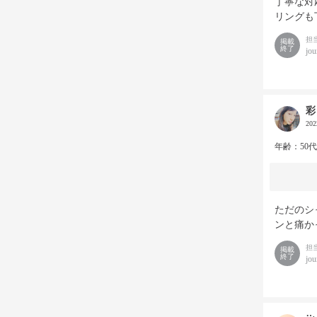
丁寧な対
リングも
担
掲載
終了
jou
彩
20
年齢：50
ただのシ
ンと痛か
担
掲載
終了
jou