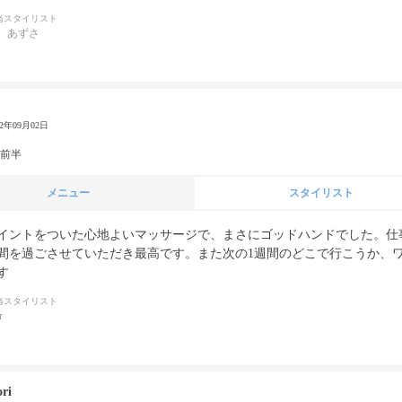
当スタイリスト
 あずさ
22年09月02日
代前半
メニュー
スタイリスト
イントをついた心地よいマッサージで、まさにゴッドハンドでした。仕
間を過ごさせていただき最高です。また次の1週間のどこで行こうか、
す
当スタイリスト
r
ori