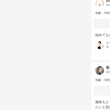
ji
20
年齢：50
始めてな
担
森
彩
20
年齢：50
施術もと
たいと思