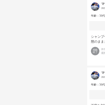
マ
20
年齢：50
シャンプ
態のまま
担
掲載
終了
前
マ
20
年齢：50