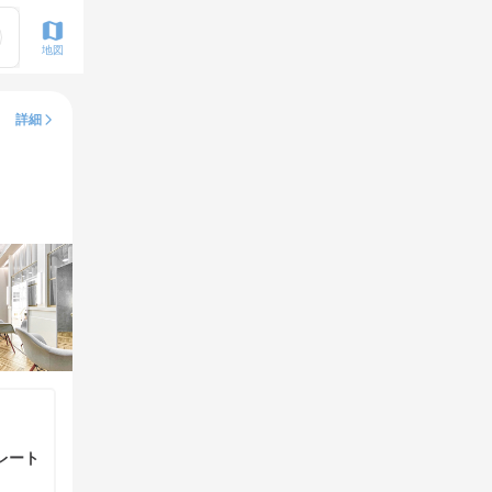
地図
詳細
レート