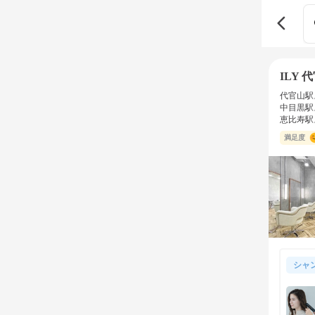
ILY 
代官山駅
中目黒駅
恵比寿駅
満足度
シャ