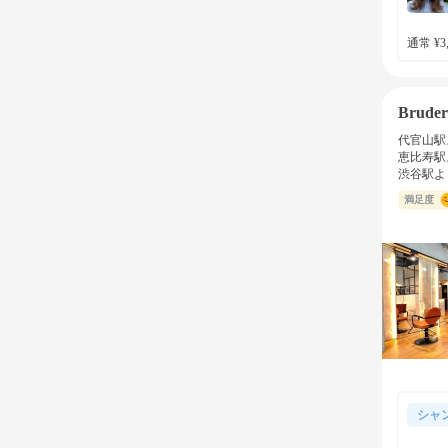
通常 ¥3,
Bruder
代官山駅
恵比寿駅
渋谷駅よ
満足度
シャ