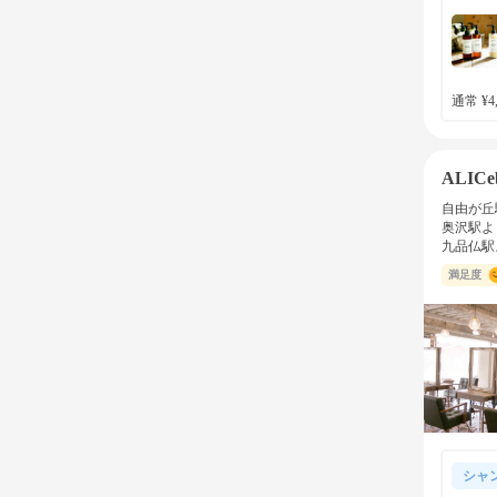
通常 ¥4,
ALIC
自由が丘
奥沢駅よ
九品仏駅
満足度
シャ