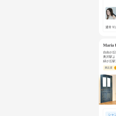
通常 ¥3,
Maria b
自由が丘
奥沢駅よ
緑が丘駅
満足度
シャ