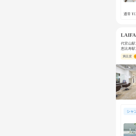
通常 ¥13
LAIFA
代官山駅
恵比寿駅
満足度
シャ