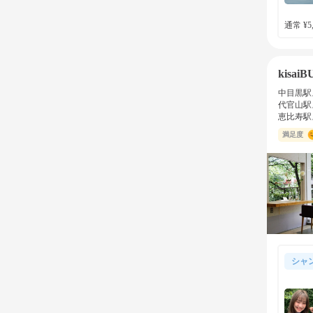
通常 ¥5,
kisai
中目黒駅
代官山駅
恵比寿駅
満足度
シャ