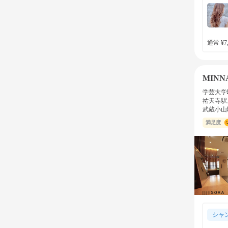
通常 ¥7,
MINNA
学芸大学
祐天寺駅
武蔵小山
満足度
シャ