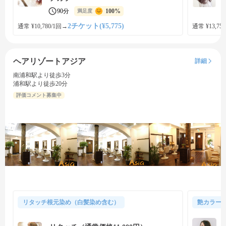
90分
100%
満足度
2チケット(¥5,775)
通常 ¥10,780/1回
→
通常 ¥13,750
ヘアリゾートアジア
詳細
南浦和駅より徒歩3分
浦和駅より徒歩20分
評価コメント募集中
リタッチ根元染め（白髪染め含む）
艶カラー