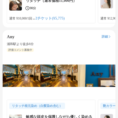
リタッチ（通常価格11,000円）
90分
2チケット(¥5,775)
通常 ¥10,000/1回
→
通常 ¥12,900
Any
詳細
浦和駅より徒歩6分
評価コメント募集中
リタッチ根元染め（白髪染め含む）
艶カラー
敏感な頭皮を保護しながら優しく染める