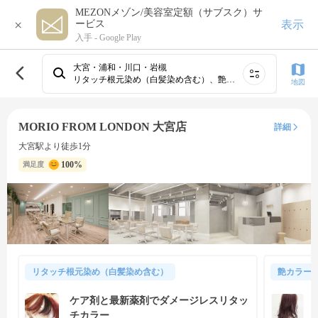
MEZONメゾン/美容室定額（サブスク）サ
×
表示
ービス
入手 -
Google Play
大宮・浦和・川口・岩槻
リタッチ根元染め（白髪染め含む）、艶カラー（フルカラー＆トリートメント）、白髪ぼかしカラー（ハイライト有）、白髪ぼかしカラー（ハイライト無）
地図
MORIO FROM LONDON 大宮店
詳細
大宮駅より徒歩1分
100%
満足度
リタッチ根元染め（白髪染め含む）
艶カラー
ケア剤と最新薬剤でダメージレスリタッ
チカラー