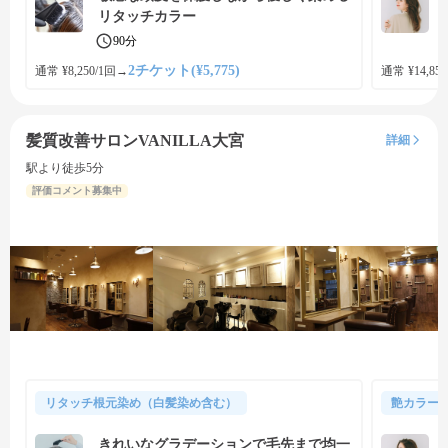
リタッチカラー
90分
2チケット(¥5,775)
通常 ¥8,250/1回
→
通常 ¥14,850
髪質改善サロンVANILLA大宮
詳細
駅より徒歩5分
評価コメント募集中
リタッチ根元染め（白髪染め含む）
艶カラー
きれいなグラデーションで毛先まで均一