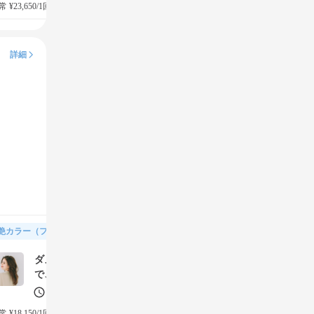
4チケット(¥11,550)
 ¥23,650/1回
→
詳細
艶カラー（フルカラー＆トリートメント）
ダメージケアをしながら理想の艶カラーに。トリートメント
で、更に潤う艶髪に
120分
100%
満足度
4チケット(¥11,550)
 ¥18,150/1回
→