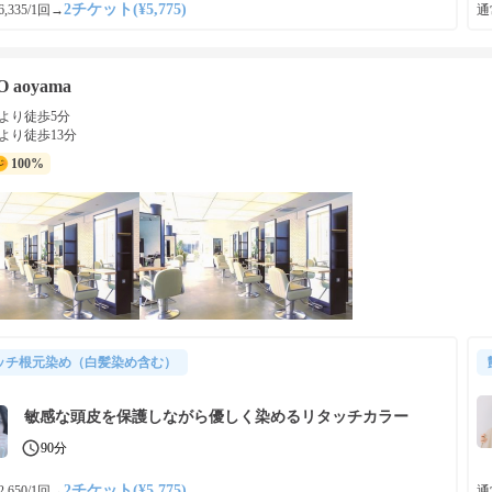
2チケット(¥5,775)
,335/1回
→
通常
O aoyama
より徒歩5分
より徒歩13分
100%
ッチ根元染め（白髪染め含む）
敏感な頭皮を保護しながら優しく染めるリタッチカラー
90分
2チケット(¥5,775)
,650/1回
→
通常