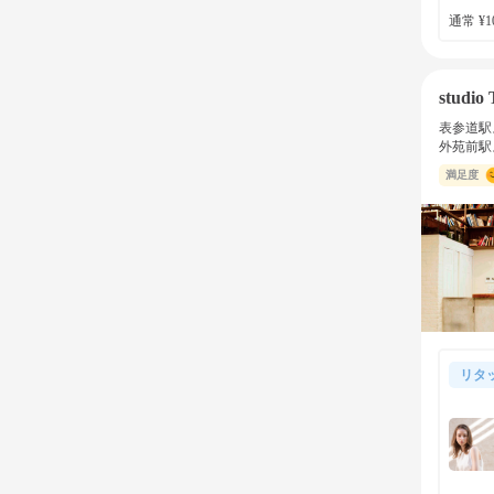
通常 ¥10
studio 
表参道駅
外苑前駅
満足度
リタ