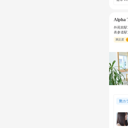
Alpha 
外苑前駅
表参道駅
満足度
艶カ