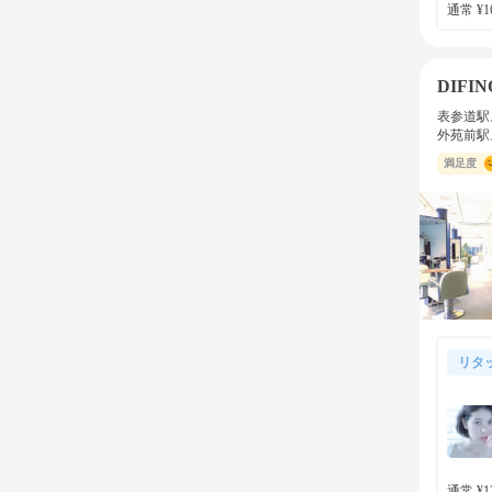
通常 ¥16
DIFIN
表参道駅
外苑前駅
満足度
リタ
通常 ¥12