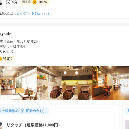
90分
100%
満足度
2チケット(¥5,775)
,650/1回
→
nyside
前〈原宿〉駅より徒歩2分
前駅より徒歩4分
り徒歩6分
95.8%
ッチ根元染め（白髪染め含む）
リタッチ（通常価格11,000円）