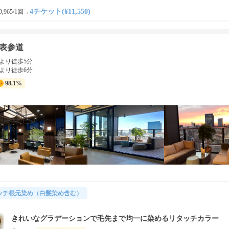
4チケット(¥11,550)
,965/1回
→
s 表参道
より徒歩5分
より徒歩6分
98.1%
ッチ根元染め（白髪染め含む）
きれいなグラデーションで毛先まで均一に染めるリタッチカラー