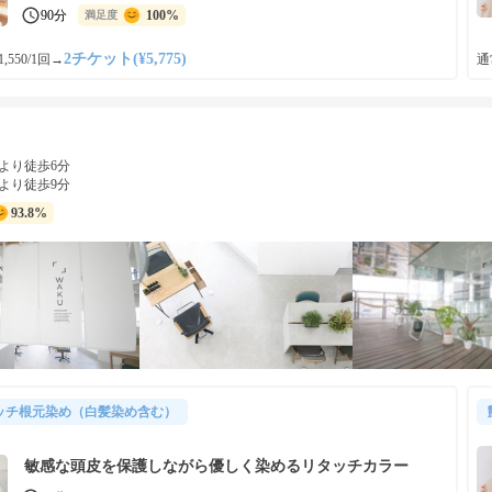
90分
100%
満足度
2チケット(¥5,775)
,550/1回
→
通常
より徒歩6分
より徒歩9分
93.8%
ッチ根元染め（白髪染め含む）
敏感な頭皮を保護しながら優しく染めるリタッチカラー