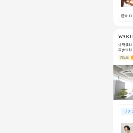
通常 ¥11
WAKU
外苑前駅
表参道駅
満足度
リタ