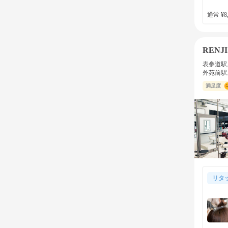
通常 ¥8,
RENJI
表参道駅
外苑前駅
満足度
リタ