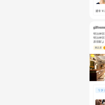
通常 ¥12
giftsun
明治神宮
明治神宮
原宿駅よ
満足度
リタ