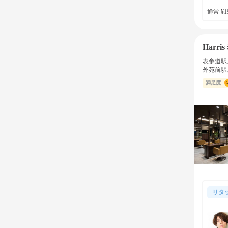
通常 ¥19
Harri
表参道駅
外苑前駅
満足度
リタ