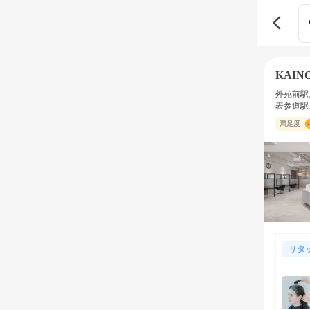
KAI
外苑前駅
表参道駅
満足度
リタ