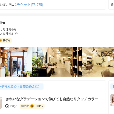
2チケット(¥5,775)
,450/1回
→
通常
Teo
より徒歩3分
より徒歩11分
100%
ッチ根元染め（白髪染め含む）
きれいなグラデーションで伸びても自然なリタッチカラー
150分
100%
満足度