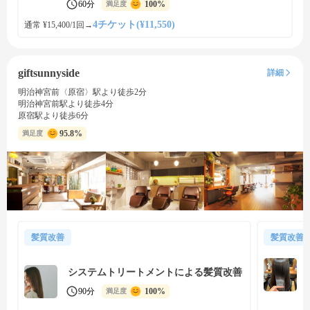
60分
100%
満足度
4チケット(¥11,550)
通常 ¥15,400/1回
→
giftsunnyside
詳細
明治神宮前〈原宿〉駅より徒歩2分
明治神宮前駅より徒歩4分
原宿駅より徒歩6分
95.8%
満足度
髪質改善
髪質改善
システムトリートメントによる髪質改善
90分
100%
満足度