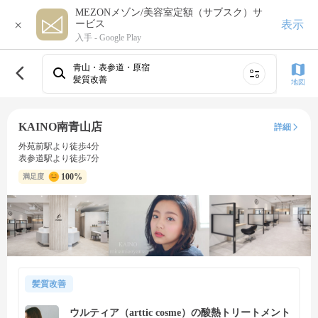
MEZONメゾン/美容室定額（サブスク）サ
×
表示
ービス
入手 -
Google Play
青山・表参道・原宿
髪質改善
地図
KAINO南青山店
詳細
外苑前駅より徒歩4分
表参道駅より徒歩7分
100%
満足度
髪質改善
ウルティア（arttic cosme）の酸熱トリートメント