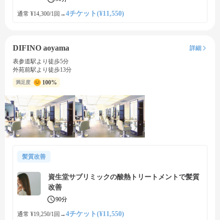
4チケット(¥11,550)
通常 ¥14,300/1回
→
DIFINO aoyama
詳細
表参道駅より徒歩5分
外苑前駅より徒歩13分
100%
満足度
髪質改善
資生堂サブリミックの酸熱トリートメントで髪質
改善
90分
4チケット(¥11,550)
通常 ¥19,250/1回
→