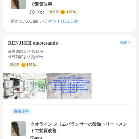
で髪質改善
120分
100%
満足度
4チケット(¥11,550)
通常 ¥17,600/1回
→
RENJISHI omotesando
詳細
表参道駅より徒歩1分
外苑前駅より徒歩9分
100%
満足度
髪質改善
クオライン スリムバランサーの酸熱トリートメン
トで髪質改善
90分