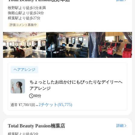
牧野駅より徒歩1分未満
御殿山駅より徒歩24分
樟葉駅より徒歩27分
評価コメント募集中
ヘアアレンジ
ちょっとしたお出かけにもぴったりなデイリーヘ
アアレンジ
60分
2チケット(¥5,775)
通常 ¥7,700/1回
→
Total Beauty Passion楠葉店
詳細
樟葉駅より徒歩5分