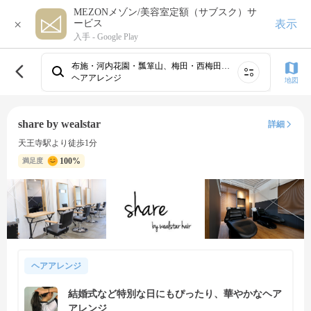
MEZONメゾン/美容室定額（サブスク）サ
×
表示
ービス
入手 -
Google Play
布施・河内花園・瓢箪山、梅田・西梅田、心斎橋・難波・天王寺、北新地・肥後橋、寝屋川市・香里園、枚方市・樟葉・河内磐船・長尾、高石・府中・岸和田・泉佐野、堺・なかもず・深井・狭山・河内長野・鳳、鴫野・住道・四条畷・緑橋・石切・布施・花園、庄内・服部・岡町・豊中⋯
ヘアアレンジ
地図
share by wealstar
詳細
天王寺駅より徒歩1分
100%
満足度
ヘアアレンジ
結婚式など特別な日にもぴったり、華やかなヘア
アレンジ