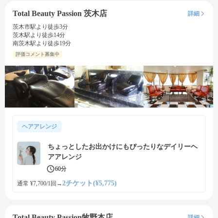
Total Beauty Passion 茨木店
詳細
茨木市駅より徒歩3分
茨木駅より徒歩14分
南茨木駅より徒歩19分
評価コメント募集中
ヘアアレンジ
ちょっとしたお出かけにもぴったりなデイリーヘ
アアレンジ
60分
2チケット(¥5,775)
通常 ¥7,700/1回
→
Total Beauty Passion牧野本店
詳細