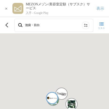
MEZONメゾン/美容室定額（サブスク）サ
×
表示
ービス
入手 -
Google Play
このエリアで再検索する
池袋・目白
リスト