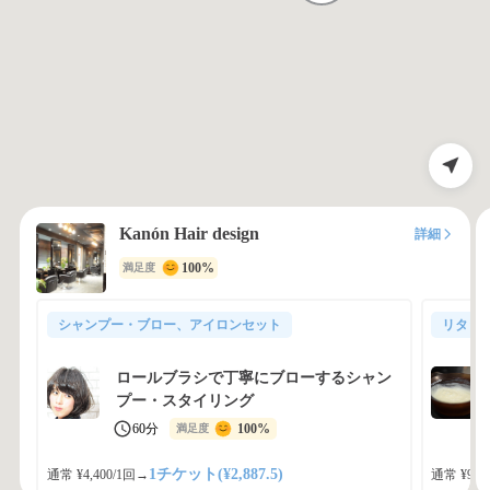
Kanón Hair design
詳細
100%
満足度
シャンプー・ブロー、アイロンセット
リタッ
ロールブラシで丁寧にブローするシャン
プー・スタイリング
60分
100%
満足度
1チケット(¥2,887.5)
通常 ¥4,400/1回
→
通常 ¥9,9