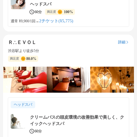
ヘッドスパ
60分
100%
満足度
2チケット(¥5,775)
通常 ¥9,900/1回
→
Ｒ∴ＥＶＯＬ
詳細
渋谷駅より徒歩5分
80.0%
満足度
ヘッドスパ
クリームバスの頭皮環境の改善効果で美しく、ク
イックヘッドスパ
60分