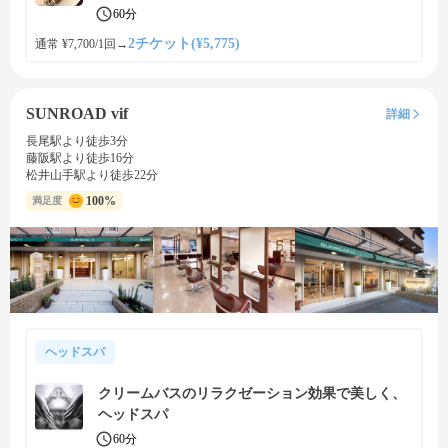
60分
2チケット(¥5,775)
通常 ¥7,700/1回
→
SUNROAD vif
詳細
長尾駅より徒歩3分
藤阪駅より徒歩16分
松井山手駅より徒歩22分
100%
満足度
ヘッドスパ
クリームバスのリラクゼーション効果で美しく、
ヘッドスパ
60分