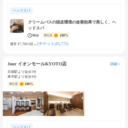
ヘッドスパ
クリームバスの頭皮環境の改善効果で美しく、ヘ
ッドスパ
90分
100%
満足度
2チケット(¥5,775)
通常 ¥7,700/1回
→
Jour イオンモールKYOTO店
詳細
京都駅より徒歩3分
東寺駅より徒歩4分
100%
満足度
ヘッドスパ