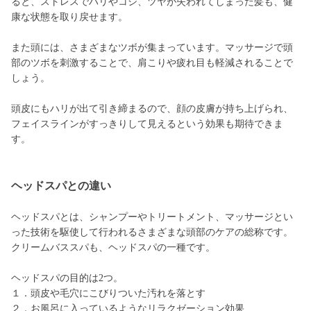
ると、ストレスでハリやコシ、ツヤが失われてしまった髪も、健
康な状態を取り戻せます。
また頭には、さまざまなツボが集まっています。マッサージで頭
部のツボを刺激することで、肩こりや疲れ目も軽減されることで
しょう。
頭皮にもハリが出て引き締まるので、顔の皮膚が持ち上げられ、
フェイスラインがすっきりして見えるという効果も期待できま
す。
ヘッドスパとの違い
ヘッドスパとは、シャンプーやトリートメント、マッサージとい
った技術を駆使して行われるさまざまな頭部のケアの総称です。
クリームバススパも、ヘッドスパの一種です。
ヘッドスパの目的は2つ。
１．頭皮や毛穴にこびりついた汚れを落とす
２．お風呂に入っているようなリラクゼーション効果