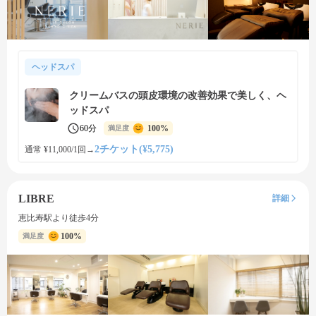
ヘッドスパ
クリームバスの頭皮環境の改善効果で美しく、ヘ
ッドスパ
60分
100%
満足度
2チケット(¥5,775)
通常 ¥11,000/1回
→
LIBRE
詳細
恵比寿駅より徒歩4分
100%
満足度