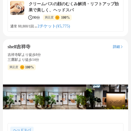
クリームバスの顔のむくみ解消・リフトアップ効
果で美しく、ヘッドスパ
90分
100%
満足度
2チケット(¥5,775)
通常 ¥8,800/1回
→
shell吉祥寺
詳細
吉祥寺駅より徒歩8分
三鷹駅より徒歩14分
100%
満足度
ヘッドスパ