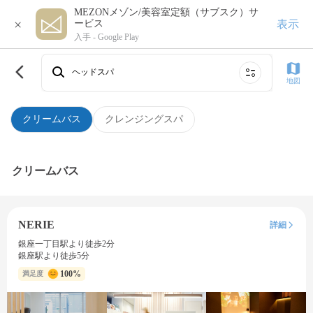
MEZONメゾン/美容室定額（サブスク）サ
×
表示
ービス
入手 -
Google Play
ヘッドスパ
地図
クリームバス
クレンジングスパ
クリームバス
NERIE
詳細
銀座一丁目駅より徒歩2分
銀座駅より徒歩5分
100%
満足度