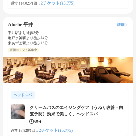
2チケット(¥5,775)
通常 ¥14,025/1回
→
Alushe 平井
詳細
平井駅より徒歩3分
亀戸水神駅より徒歩14分
東あずま駅より徒歩15分
評価コメント募集中
ヘッドスパ
クリームバスのエイジングケア（うねり改善・白
髪予防）効果で美しく、ヘッドスパ
60分
2チケット(¥5,775)
通常 ¥7,820/1回
→