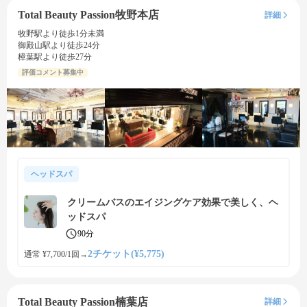
Total Beauty Passion牧野本店
詳細
牧野駅より徒歩1分未満
御殿山駅より徒歩24分
樟葉駅より徒歩27分
評価コメント募集中
ヘッドスパ
クリームバスのエイジングケア効果で美しく、ヘ
ッドスパ
90分
2チケット(¥5,775)
通常 ¥7,700/1回
→
Total Beauty Passion楠葉店
詳細