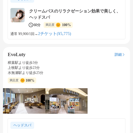
クリームバスのリラクゼーション効果で美しく、
ヘッドスパ
60分
100%
満足度
2チケット(¥5,775)
通常 ¥9,900/1回
→
EvoLuty
詳細
樟葉駅より徒歩3分
上牧駅より徒歩23分
水無瀬駅より徒歩25分
100%
満足度
ヘッドスパ