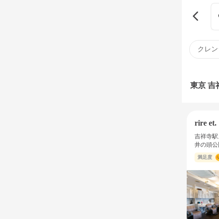
クレン
東京 
rire et.
吉祥寺駅
井の頭公
満足度