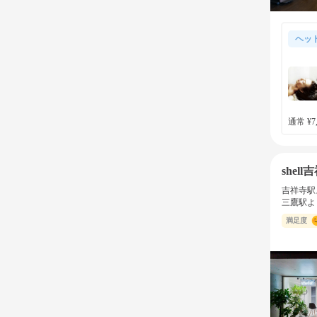
ヘッ
通常 ¥7,
shell
吉祥寺駅
三鷹駅よ
満足度