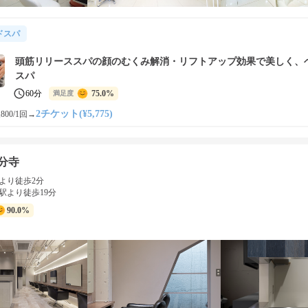
ドスパ
頭筋リリーススパの顔のむくみ解消・リフトアップ効果で美しく、
スパ
60分
75.0%
満足度
2チケット(¥5,775)
800/1回
→
国分寺
より徒歩2分
駅より徒歩19分
90.0%