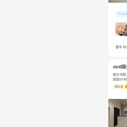
ヘッ
通常 ¥8,
shell
国分寺駅
西国分寺
満足度