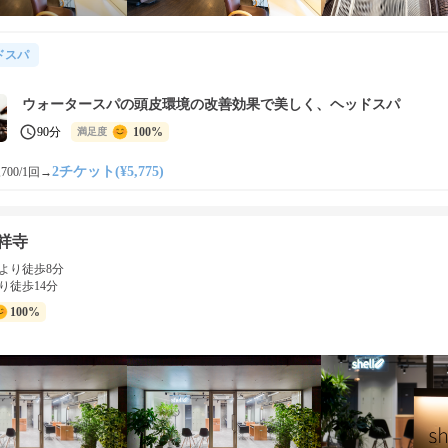
ドスパ
ウォータースパの頭皮環境の改善効果で美しく、ヘッドスパ
90分
100%
満足度
2チケット(¥5,775)
700/1回
→
吉祥寺
より徒歩8分
り徒歩14分
100%