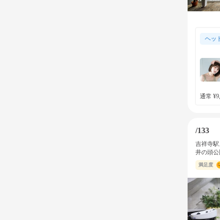
ヘッ
通常 ¥9,
/133
吉祥寺駅
井の頭公
満足度