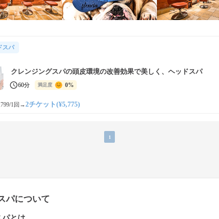
ドスパ
クレンジングスパの頭皮環境の改善効果で美しく、ヘッドスパ
60分
0%
満足度
2チケット(¥5,775)
799/1回
→
1
スパについて
スパとは