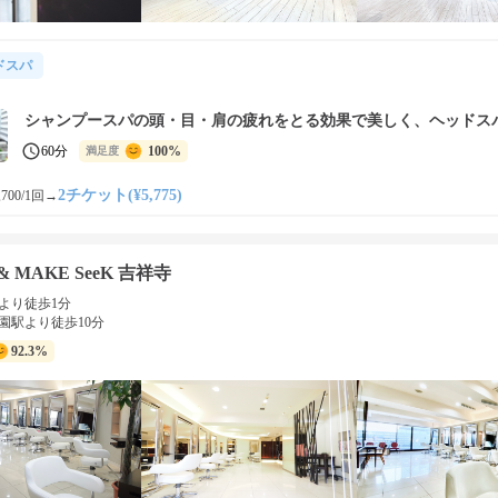
ドスパ
シャンプースパの頭・目・肩の疲れをとる効果で美しく、ヘッドス
60分
100%
満足度
2チケット(¥5,775)
700/1回
→
 & MAKE SeeK 吉祥寺
より徒歩1分
園駅より徒歩10分
92.3%