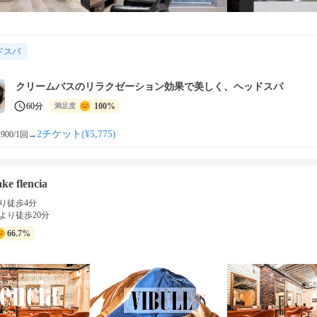
ドスパ
クリームバスのリラクゼーション効果で美しく、ヘッドスパ
60分
100%
満足度
2チケット(¥5,775)
900/1回
→
ke flencia
り徒歩4分
より徒歩20分
66.7%