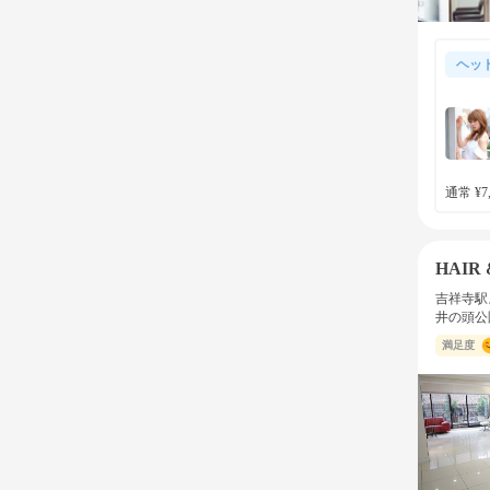
ヘッ
通常 ¥7,
HAIR
吉祥寺駅
井の頭公
満足度