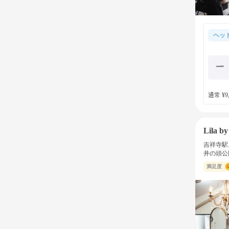
ヘッ
通常 ¥9,
Lila 
吉祥寺駅
井の頭公
満足度