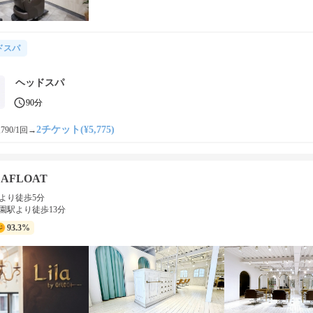
ドスパ
ヘッドスパ
90分
2チケット(¥5,775)
790/1回
→
by AFLOAT
より徒歩5分
園駅より徒歩13分
93.3%