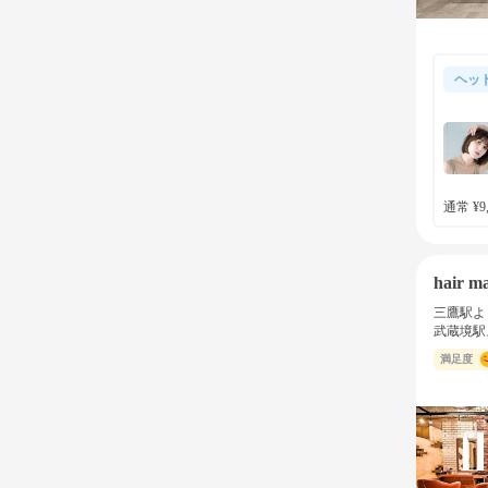
ヘッ
通常 ¥9,
hair ma
三鷹駅よ
武蔵境駅
満足度