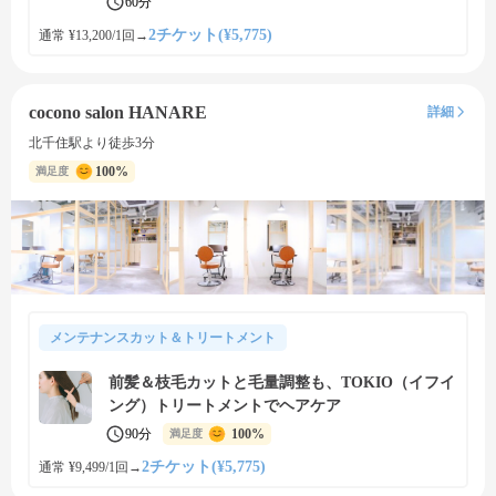
60分
2チケット(¥5,775)
通常 ¥13,200/1回
→
cocono salon HANARE
詳細
北千住駅より徒歩3分
100%
満足度
メンテナンスカット＆トリートメント
前髪＆枝毛カットと毛量調整も、TOKIO（イフイ
ング）トリートメントでヘアケア
90分
100%
満足度
2チケット(¥5,775)
通常 ¥9,499/1回
→