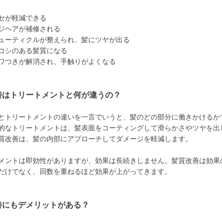
セが軽減できる
ジヘアが補修される
ューティクルが整えられ、髪にツヤが出る
コシのある髪質になる
ワつきが解消され、手触りがよくなる
善はトリートメントと何が違うの？
とトリートメントの違いを一言でいうと、髪のどの部分に働きかけるか
的なトリートメントは、髪表面をコーティングして滑らかさやツヤを出
質改善は、髪の内部にアプローチしてダメージを軽減します。
メントは即効性がありますが、効果は長続きしません。髪質改善は効果
だけでなく、回数を重ねるほど効果が上がってきます。
善にもデメリットがある？