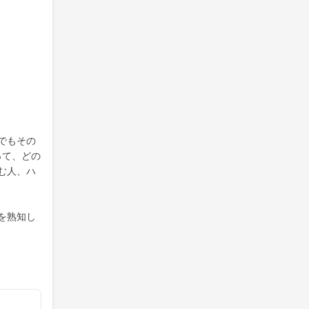
でもその
って、どの
む人、ハ
を熟知し