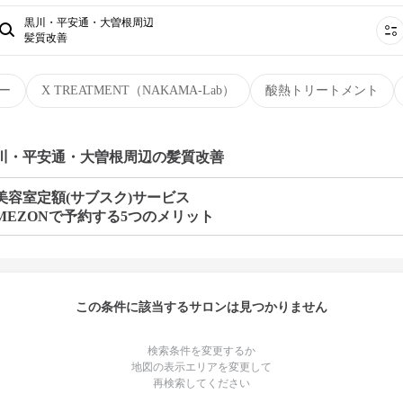
黒川・平安通・大曽根周辺
髪質改善
ー
X TREATMENT（NAKAMA-Lab）
酸熱トリートメント
黒川・平安通・大曽根周辺の髪質改善
美容室定額(サブスク)サービス
MEZONで予約する5つのメリット
この条件に該当するサロンは見つかりません
検索条件を変更するか
地図の表示エリアを変更して
再検索してください