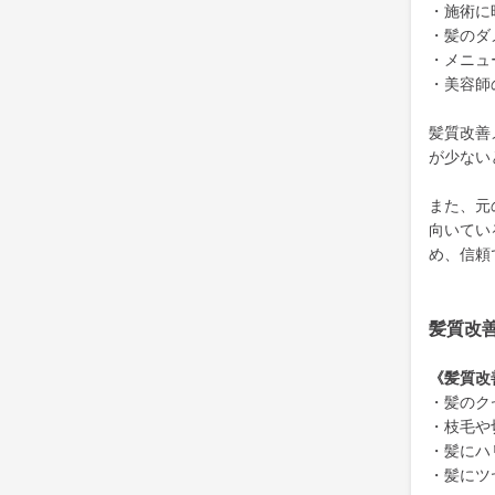
・施術に
・髪のダ
・メニュ
・美容師
髪質改善
が少ない
また、元
向いてい
め、信頼
髪質改
《髪質改
・髪のク
・枝毛や
・髪にハ
・髪にツ