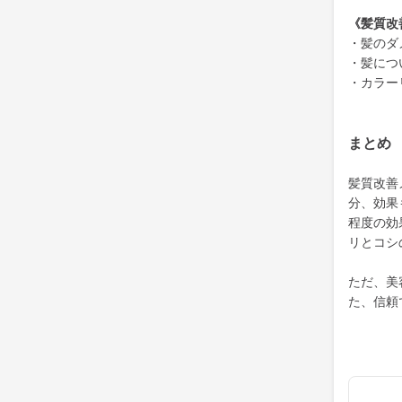
《髪質改
・髪のダ
・髪につ
・カラー
まとめ
髪質改善
分、効果
程度の効
リとコシ
ただ、美
た、信頼