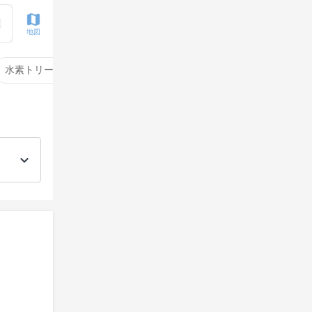
地図
水素トリートメント
サイエンスアクア
酸性ストレート