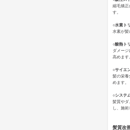
縮毛矯正
す。
○水素ト
水素が髪
○酸熱ト
ダメージ
高めます
○サイエ
髪の栄養
めます。
○システ
髪質やダ
し、施術
髪質改