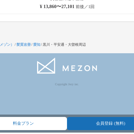
¥ 13,860〜27,101
前後／1回
（メゾン）
/
髪質改善
/
愛知
/
黒川・平安通・大曽根周辺
Copyright Jocy inc.
料金プラン
会員登録 (無料)