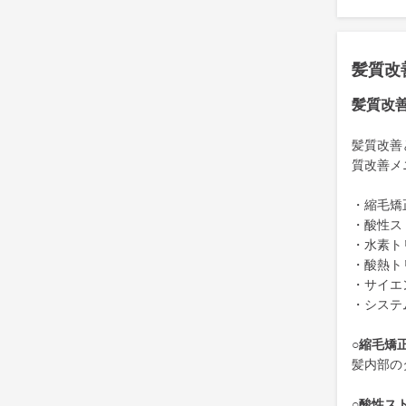
髪質改
髪質改
髪質改善
質改善メ
・縮毛矯
・酸性ス
・水素ト
・酸熱ト
・サイエ
・システ
○縮毛矯
髪内部の
○酸性ス