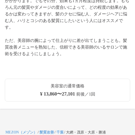
がかかります。でもその分、効果も1ヵ月程度は持続します。もち
ろん元の髪質やダメージの度合いによって、どの程度の効果があ
るかは変わってきますが、髪のクセに悩む人、ダメージヘアに悩
む人、ハリとコシのある髪質にしたいという人にはオススメで
す。
ただ、美容師の腕によって仕上がりに差が出てしまうことも。髪
質改善メニューを熟知した、信頼できる美容師のいるサロンで施
術を受けるようにしましょう。
美容室の通常価格
¥ 13,860〜27,101
前後／1回
MEZON（メゾン）
/
髪質改善
/
千葉
/
大網・茂原・大原・勝浦