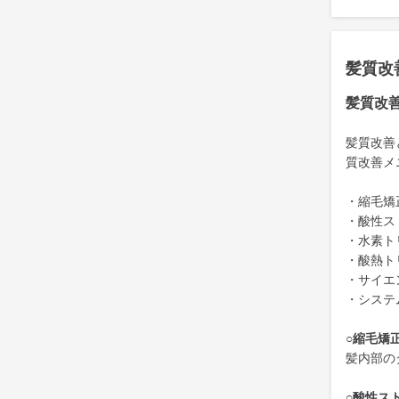
髪質改
髪質改
髪質改善
質改善メ
・縮毛矯
・酸性ス
・水素ト
・酸熱ト
・サイエ
・システ
○縮毛矯
髪内部の
○酸性ス