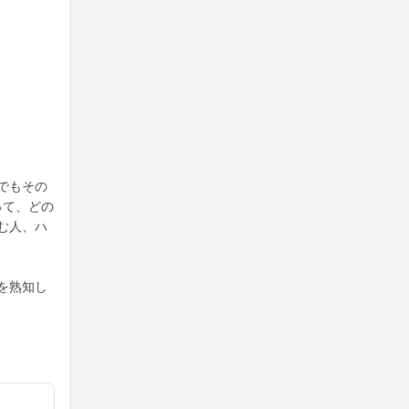
でもその
って、どの
む人、ハ
を熟知し