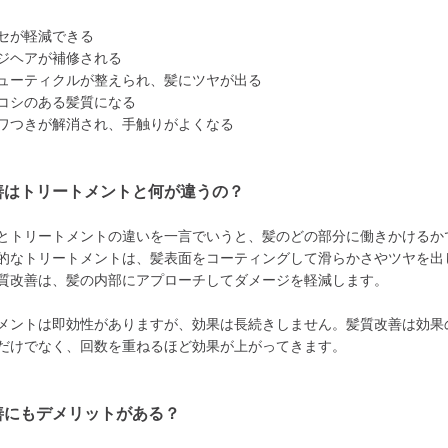
セが軽減できる
ジヘアが補修される
ューティクルが整えられ、髪にツヤが出る
コシのある髪質になる
ワつきが解消され、手触りがよくなる
善はトリートメントと何が違うの？
とトリートメントの違いを一言でいうと、髪のどの部分に働きかけるか
的なトリートメントは、髪表面をコーティングして滑らかさやツヤを出
質改善は、髪の内部にアプローチしてダメージを軽減します。
メントは即効性がありますが、効果は長続きしません。髪質改善は効果
だけでなく、回数を重ねるほど効果が上がってきます。
善にもデメリットがある？