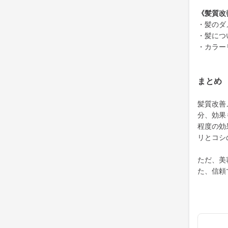
《髪質改
・髪のダ
・髪につ
・カラー
まとめ
髪質改善
分、効果
程度の効
リとコシ
ただ、美
た、信頼