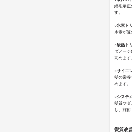
縮毛矯正
す。
○水素ト
水素が髪
○酸熱ト
ダメージ
高めます
○サイエ
髪の栄養
めます。
○システ
髪質やダ
し、施術
髪質改