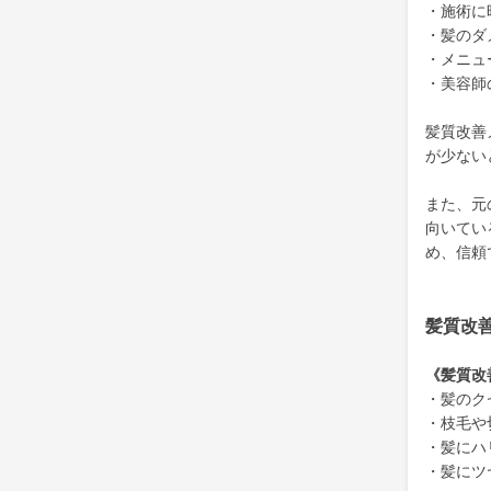
・施術に
・髪のダ
・メニュ
・美容師
髪質改善
が少ない
また、元
向いてい
め、信頼
髪質改
《髪質改
・髪のク
・枝毛や
・髪にハ
・髪にツ