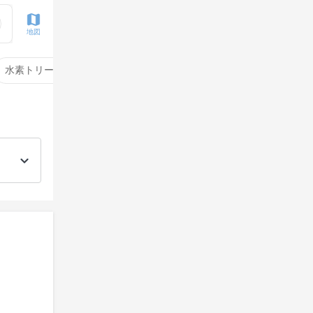
地図
水素トリートメント
サイエンスアクア
酸性ストレート