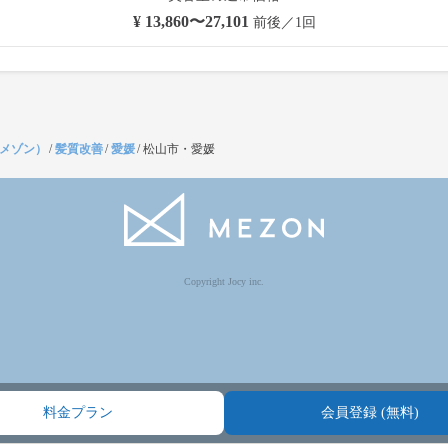
¥ 13,860〜27,101
前後／1回
（メゾン）
/
髪質改善
/
愛媛
/
松山市・愛媛
Copyright Jocy inc.
料金プラン
会員登録 (無料)