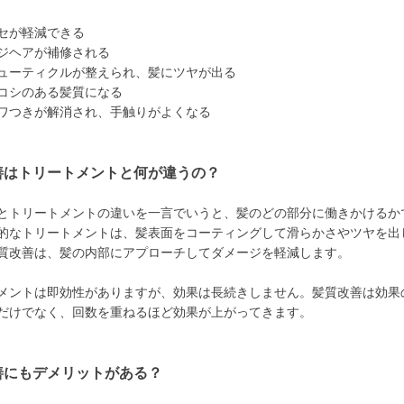
セが軽減できる
ジヘアが補修される
ューティクルが整えられ、髪にツヤが出る
コシのある髪質になる
ワつきが解消され、手触りがよくなる
善はトリートメントと何が違うの？
とトリートメントの違いを一言でいうと、髪のどの部分に働きかけるか
的なトリートメントは、髪表面をコーティングして滑らかさやツヤを出
質改善は、髪の内部にアプローチしてダメージを軽減します。
メントは即効性がありますが、効果は長続きしません。髪質改善は効果
だけでなく、回数を重ねるほど効果が上がってきます。
善にもデメリットがある？