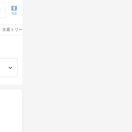
地図
水素トリートメント
サイエンスアクア
酸性ストレート