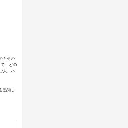
でもその
って、どの
む人、ハ
を熟知し