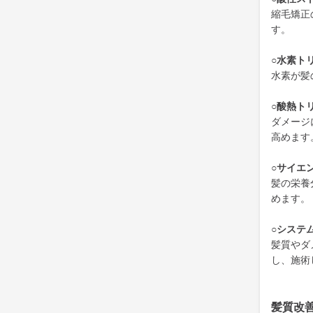
縮毛矯正
す。
○水素ト
水素が髪
○酸熱ト
ダメージ
高めます
○サイエ
髪の栄養
めます。
○システ
髪質やダ
し、施術
髪質改