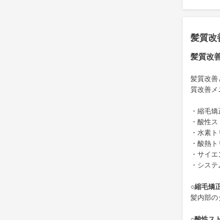
髪質改
髪質改
髪質改善
質改善メ
・縮毛矯
・酸性ス
・水素ト
・酸熱ト
・サイエ
・システ
○縮毛矯
髪内部の
○酸性ス