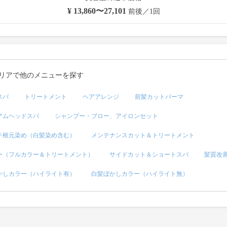
¥ 13,860〜27,101
前後／1回
リアで他のメニューを探す
スパ
トリートメント
ヘアアレンジ
前髪カットパーマ
アムヘッドスパ
シャンプー・ブロー、アイロンセット
チ根元染め（白髪染め含む）
メンテナンスカット＆トリートメント
ー（フルカラー＆トリートメント）
サイドカット＆ショートスパ
髪質改
かしカラー（ハイライト有）
白髪ぼかしカラー（ハイライト無）