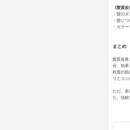
《髪質改
・髪のダ
・髪につ
・カラー
まとめ
髪質改善
分、効果
程度の効
リとコシ
ただ、美
た、信頼