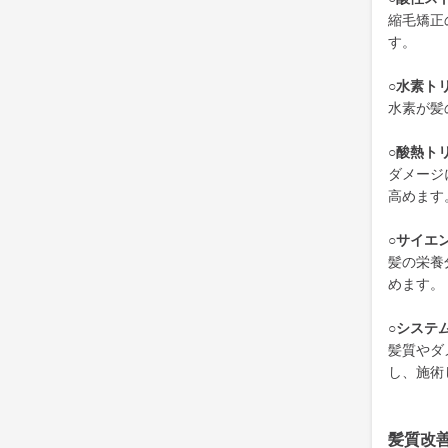
縮毛矯正
す。
○水素ト
水素が髪
○酸熱ト
ダメージ
高めます
○サイエ
髪の栄養
めます。
○システ
髪質やダ
し、施術
髪質改