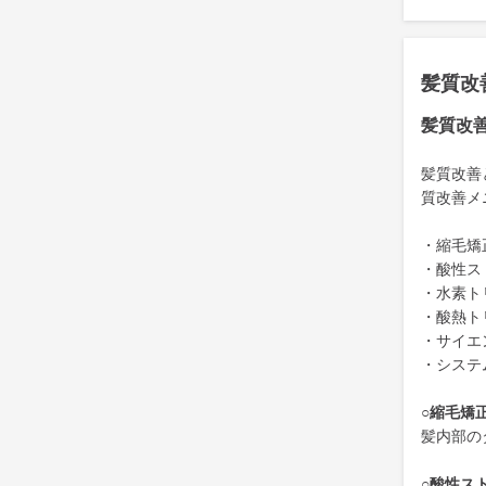
髪質改
髪質改
髪質改善
質改善メ
・縮毛矯
・酸性ス
・水素ト
・酸熱ト
・サイエ
・システ
○縮毛矯
髪内部の
○酸性ス