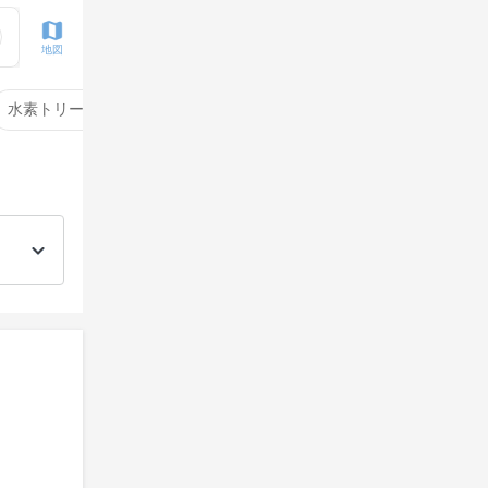
地図
水素トリートメント
サイエンスアクア
酸性ストレート