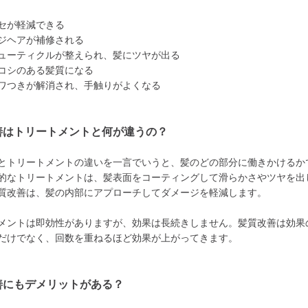
セが軽減できる
ジヘアが補修される
ューティクルが整えられ、髪にツヤが出る
コシのある髪質になる
ワつきが解消され、手触りがよくなる
善はトリートメントと何が違うの？
とトリートメントの違いを一言でいうと、髪のどの部分に働きかけるか
的なトリートメントは、髪表面をコーティングして滑らかさやツヤを出
質改善は、髪の内部にアプローチしてダメージを軽減します。
メントは即効性がありますが、効果は長続きしません。髪質改善は効果
だけでなく、回数を重ねるほど効果が上がってきます。
善にもデメリットがある？