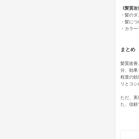
《髪質改
・髪のダ
・髪につ
・カラー
まとめ
髪質改善
分、効果
程度の効
リとコシ
ただ、美
た、信頼