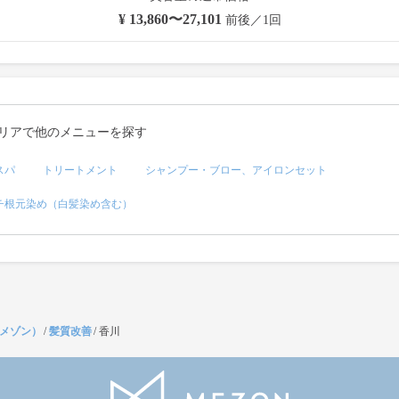
¥ 13,860〜27,101
前後／1回
リアで他のメニューを探す
スパ
トリートメント
シャンプー・ブロー、アイロンセット
チ根元染め（白髪染め含む）
（メゾン）
/
髪質改善
/
香川