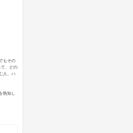
でもその
って、どの
む人、ハ
を熟知し