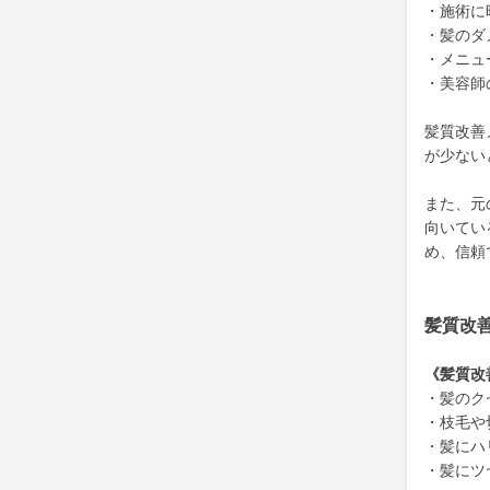
・施術に
・髪のダ
・メニュ
・美容師
髪質改善
が少ない
また、元
向いてい
め、信頼
髪質改
《髪質改
・髪のク
・枝毛や
・髪にハ
・髪にツ