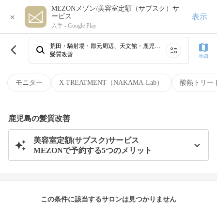
MEZONメゾン/美容室定額（サブスク）サ
×
表示
ービス
入手 -
Google Play
荒田・騎射場・郡元周辺、天文館・鹿児島駅、霧島・国分・隼人
髪質改善
地図
モニター
X TREATMENT（NAKAMA-Lab）
酸熱トリー
鹿児島の髪質改善
美容室定額(サブスク)サービス
MEZONで予約する5つのメリット
この条件に該当するサロンは見つかりません