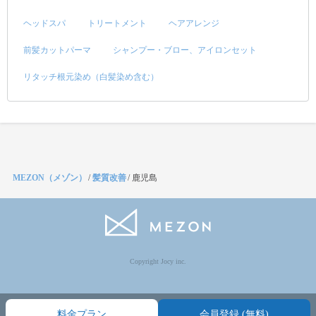
ヘッドスパ
トリートメント
ヘアアレンジ
前髪カットパーマ
シャンプー・ブロー、アイロンセット
リタッチ根元染め（白髪染め含む）
MEZON（メゾン）
/
髪質改善
/
鹿児島
Copyright Jocy inc.
料金プラン
会員登録 (無料)