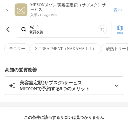
MEZONメゾン/美容室定額（サブスク）サ
×
表示
ービス
入手 -
Google Play
高知市
髪質改善
地図
モニター
X TREATMENT（NAKAMA-Lab）
酸熱トリー
高知の髪質改善
美容室定額(サブスク)サービス
MEZONで予約する5つのメリット
この条件に該当するサロンは見つかりません