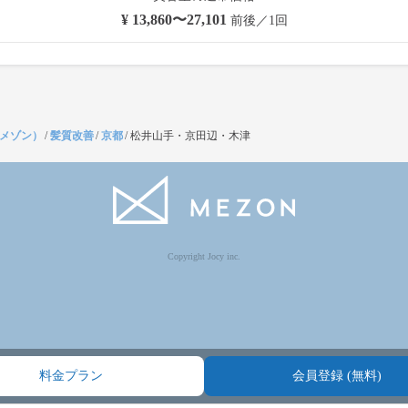
¥ 13,860〜27,101
前後／1回
（メゾン）
/
髪質改善
/
京都
/
松井山手・京田辺・木津
Copyright Jocy inc.
料金プラン
会員登録 (無料)