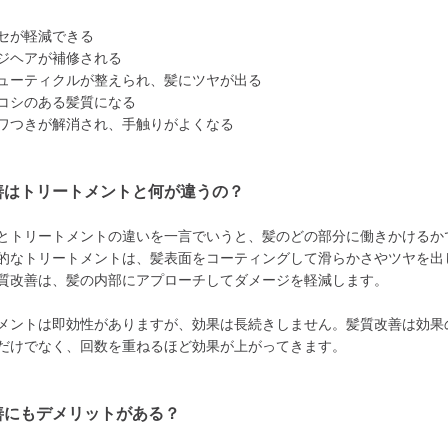
セが軽減できる
ジヘアが補修される
ューティクルが整えられ、髪にツヤが出る
コシのある髪質になる
ワつきが解消され、手触りがよくなる
善はトリートメントと何が違うの？
とトリートメントの違いを一言でいうと、髪のどの部分に働きかけるか
的なトリートメントは、髪表面をコーティングして滑らかさやツヤを出
質改善は、髪の内部にアプローチしてダメージを軽減します。
メントは即効性がありますが、効果は長続きしません。髪質改善は効果
だけでなく、回数を重ねるほど効果が上がってきます。
善にもデメリットがある？