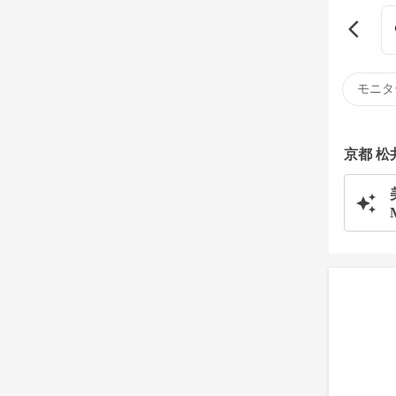
モニタ
京都 