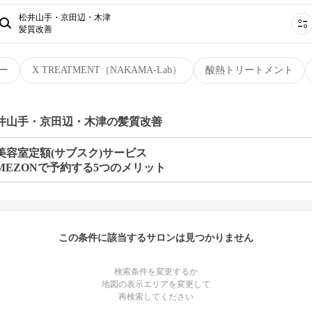
松井山手・京田辺・木津
髪質改善
ー
X TREATMENT（NAKAMA-Lab）
酸熱トリートメント
松井山手・京田辺・木津の髪質改善
美容室定額(サブスク)サービス
MEZONで予約する5つのメリット
この条件に該当するサロンは見つかりません
検索条件を変更するか
地図の表示エリアを変更して
再検索してください