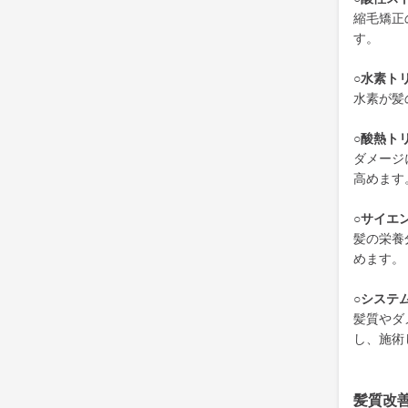
縮毛矯正
す。
○水素ト
水素が髪
○酸熱ト
ダメージ
高めます
○サイエ
髪の栄養
めます。
○システ
髪質やダ
し、施術
髪質改