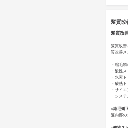
髪質改
髪質改
髪質改善
質改善メ
・縮毛矯
・酸性ス
・水素ト
・酸熱ト
・サイエ
・システ
○縮毛矯
髪内部の
○酸性ス