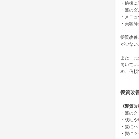
・施術に
・髪のダ
・メニュ
・美容師
髪質改善
が少ない
また、元
向いてい
め、信頼
髪質改
《髪質改
・髪のク
・枝毛や
・髪にハ
・髪にツ