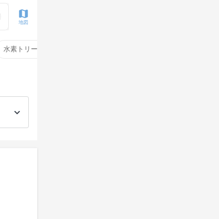
地図
水素トリートメント
サイエンスアクア
酸性ストレート