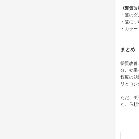
《髪質改
・髪のダ
・髪につ
・カラー
まとめ
髪質改善
分、効果
程度の効
リとコシ
ただ、美
た、信頼