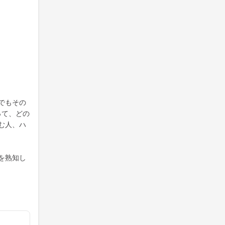
でもその
って、どの
む人、ハ
を熟知し