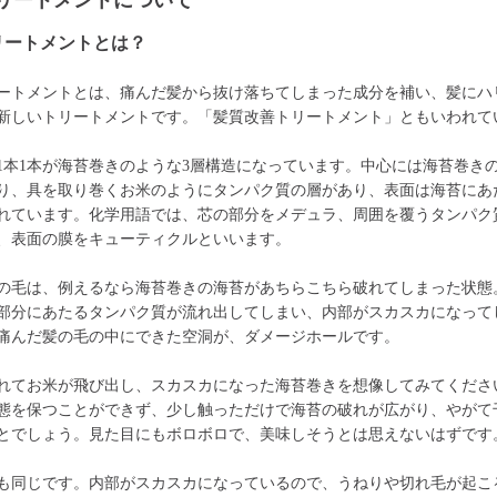
リートメントについて
リートメントとは？
ートメントとは、痛んだ髪から抜け落ちてしまった成分を補い、髪にハ
新しいトリートメントです。「髪質改善トリートメント」ともいわれて
1本1本が海苔巻きのような3層構造になっています。中心には海苔巻き
り、具を取り巻くお米のようにタンパク質の層があり、表面は海苔にあ
れています。化学用語では、芯の部分をメデュラ、周囲を覆うタンパク
、表面の膜をキューティクルといいます。
の毛は、例えるなら海苔巻きの海苔があちらこちら破れてしまった状態
部分にあたるタンパク質が流れ出してしまい、内部がスカスカになって
痛んだ髪の毛の中にできた空洞が、ダメージホールです。
れてお米が飛び出し、スカスカになった海苔巻きを想像してみてくださ
態を保つことができず、少し触っただけで海苔の破れが広がり、やがて
とでしょう。見た目にもボロボロで、美味しそうとは思えないはずです
も同じです。内部がスカスカになっているので、うねりや切れ毛が起こ