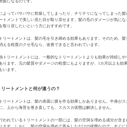
艶髪になるのです。
によってパサパサに乾燥してしまったり、チリチリになってしまった髪
ートメントで美しい見た目が取り戻せます。髪の毛のダメージが気にな
を取り戻したいという方におすすめです。
トリートメントは、髪の毛を引き締める効果もあります。そのため、髪
消える程度のクセ毛なら、改善できると言われています。
熱トリートメントには、一般的なトリートメントよりも効果が持続しや
あります。元の髪質やダメージの程度にもよりますが、1カ月以上も効
もいます。
トリートメントと何が違うの？
トリートメントは、髪の表面に膜を作る効果しかありません。中身がス
に、上から海苔を巻き直しても、スカスカ状態は解決しません。
行われているトリートメントの一部には、髪の空洞を埋める成分が含ま
ります。しかし、髪の空洞を埋めて蓋をしただけの状態なので、すぐに