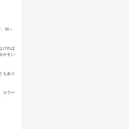
、90～
なければ
出やすい
ともあり
、カラー
。