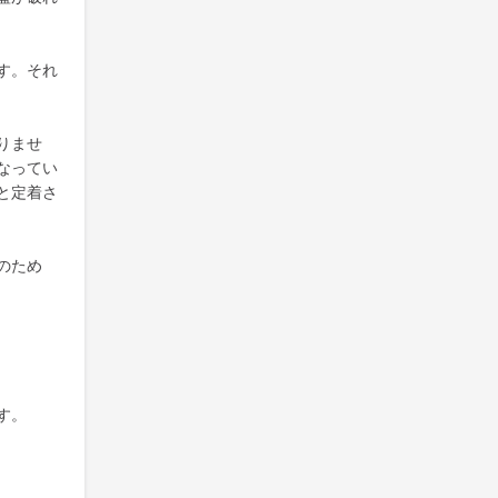
す。それ
りませ
なってい
と定着さ
のため
す。