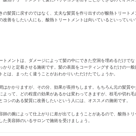
きの髪質に戻すのではなく、丈夫な髪質を作り出すのが酸熱トリートメ
の改善をしたい人にも、酸熱トリートメントは向いているといっていい
ートメントは、ダメージによって髪の中にできた空洞を埋めるだけでな
っかりと定着させる施術です。髪の表面をコーティングするだけの一般
トとは、まったく違うことがおわかりいただけたでしょうか。
間はかかりますが、その分、効果が長持ちします。もちろん元の髪質や
によって、どの程度の効果があるかは変わってきますが、枝毛や切れ毛
とコシのある髪質に改善したいという人には、オススメの施術です。
容師の腕によって仕上がりに差が出てしまうことがあるので、酸熱トリ
した美容師のいるサロンで施術を受けましょう。