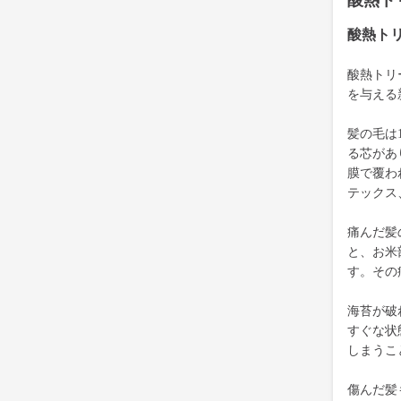
酸熱ト
酸熱ト
酸熱トリ
を与える
髪の毛は
る芯があ
膜で覆わ
テックス
痛んだ髪
と、お米
す。その
海苔が破
すぐな状
しまうこ
傷んだ髪