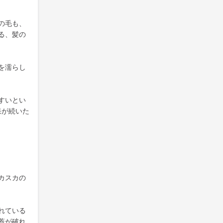
の毛も、
る、髪の
を濡らし
すいとい
果が続いた
カスカの
れている
蓋が破れ