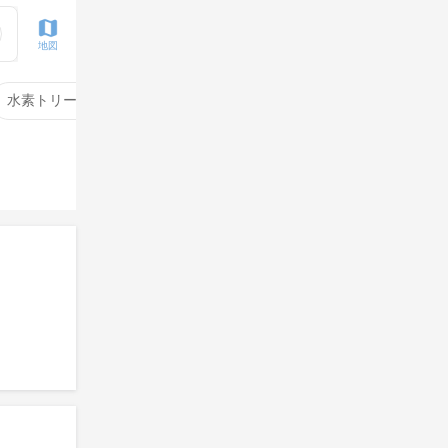
地図
水素トリートメント
サイエンスアクア
酸性ストレート