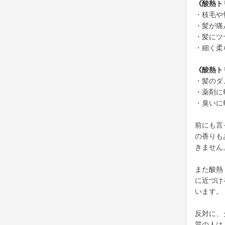
《酸熱ト
・枝毛や
・髪が痛
・髪にツ
・細く柔
《酸熱ト
・髪のダ
・薬剤に
・臭いに
前にも言
の香りも
きません
また酸熱
に近づけ
います。
反対に、
質の人は