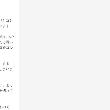
リとコシ
います。
の具にあた
たる薄い
質をコル
。する
しまいま
い。まっ
千切れて
。
るので