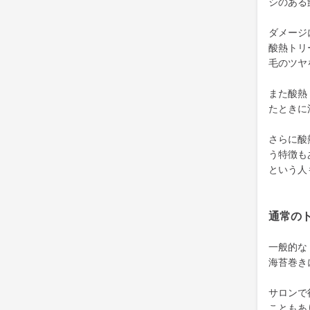
シのある
ダメージ
酸熱トリ
毛のツヤ
また酸熱
たときに
さらに酸
う特徴も
という人
通常の
一般的な
海苔巻き
サロンで
こともあ