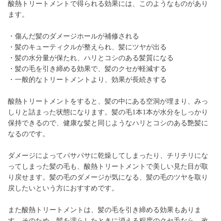
酸熱トリートメントで得られる効果には、このようなものがあり
ます。
・傷んだ髪のダメージホールが補修される
・髪のキューティクルが整えられ、髪にツヤが出る
・髪の水分量が保たれ、ハリとコシのある髪質になる
・髪の毛を引き締める効果で、髪のクセが軽減する
・一般的なトリートメントより、効果が長続きする
酸熱トリートメントをすると、髪の中にある空洞が埋まり、みっ
しりと詰まった状態になります。髪の毛1本1本が水分をしっかり
保持できるので、健康な髪と同じようなハリとコシのある艶髪に
なるのです。
ダメージによってパサパサに乾燥してしまったり、チリチリにな
ってしまった髪の毛も、酸熱トリートメントで美しい見た目が取
り戻せます。髪の毛のダメージが気になる、髪の毛のツヤを取り
戻したいという方におすすめです。
また酸熱トリートメントは、髪の毛を引き締める効果もありま
す。そのため、髪を濡らしたときに消える程度のクセ毛なら、改