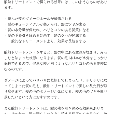
酸熱トリートメントで得られる効果には、このようなものがあり
ます。
・傷んだ髪のダメージホールが補修される
・髪のキューティクルが整えられ、髪にツヤが出る
・髪の水分量が保たれ、ハリとコシのある髪質になる
・髪の毛を引き締める効果で、髪のクセが軽減する
・一般的なトリートメントより、効果が長続きする
酸熱トリートメントをすると、髪の中にある空洞が埋まり、みっ
しりと詰まった状態になります。髪の毛1本1本が水分をしっかり
保持できるので、健康な髪と同じようなハリとコシのある艶髪に
なるのです。
ダメージによってパサパサに乾燥してしまったり、チリチリにな
ってしまった髪の毛も、酸熱トリートメントで美しい見た目が取
り戻せます。髪の毛のダメージが気になる、髪の毛のツヤを取り
戻したいという方におすすめです。
また酸熱トリートメントは、髪の毛を引き締める効果もありま
す。そのため、髪を濡らしたときに消える程度のクセ毛なら、改